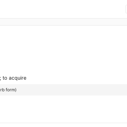
; to acquire
rb form)