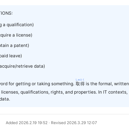
IONS:
 a qualification)
uire a license)
ain a patent)
paid leave)
cquire/retrieve data)
しゅとく
ord for getting or taking something.
取得
is the formal, writte
 licenses, qualifications, rights, and properties. In IT contexts,
 data.
Added 2026.2.19 19:52 · Revised 2026.3.29 12:07