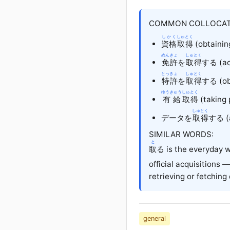
COMMON COLLOCAT
しかく
しゅとく
資格
取得
(obtaining
めんきょ
しゅとく
免許
を
取得
する (acq
とっきょ
しゅとく
特許
を
取得
する (obt
ゆうきゅう
しゅとく
有給
取得
(taking 
しゅとく
データを
取得
する (a
SIMILAR WORDS:
と
取
る is the everyday w
official acquisitions —
retrieving or fetching
general