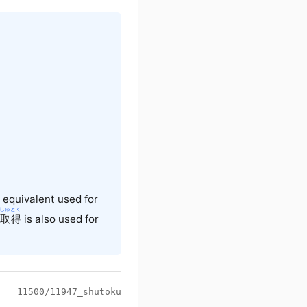
n equivalent used for
しゅとく
取得
is also used for
11500/11947_shutoku