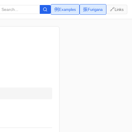
例
振
🔗
Examples
Furigana
Links