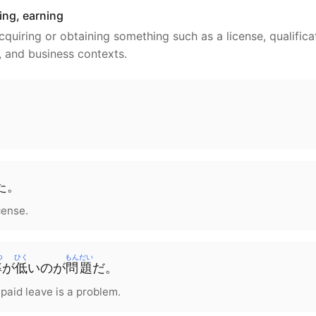
ing, earning
cquiring or obtaining something such as a license, qualificat
l, and business contexts.
た。
cense.
つ
ひく
もんだい
率
が
低
いのが
問題
だ。
 paid leave is a problem.