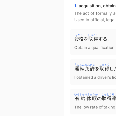
1.
acquisition, obtain
The act of formally a
Used in official, lega
しかく
しゅとく
資格
を
取得
する。
Obtain a qualification.
うんてんめんきょ
しゅとく
運転免許
を
取得
し
I obtained a driver's li
ゆうきゅうきゅうか
しゅとく
り
有給休暇
の
取得
The low rate of taking