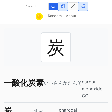
例
振
🔗
Random
About
炭
一酸化炭素
carbon
いっさんかたんそ
monoxide;
CO
炭
charcoal
すみ