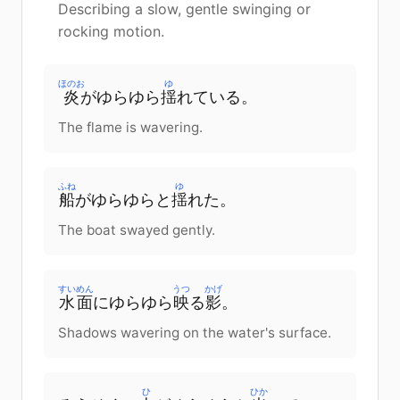
Describing a slow, gentle swinging or
rocking motion.
ほのお
ゆ
炎
が
ゆらゆら
揺
れている
。
The flame is wavering.
ふね
ゆ
船
が
ゆらゆらと
揺
れた
。
The boat swayed gently.
すいめん
うつ
かげ
水面
に
ゆらゆら
映
る
影
。
Shadows wavering on the water's surface.
ひ
ひか