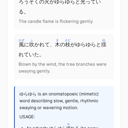
ろうそく
の
火
が
ゆらゆらと
光
ってい
る
。
The candle flame is flickering gently.
かぜ
ふ
き
えだ
ゆ
風
に
吹
かれて
、
木
の
枝
が
ゆらゆらと
揺
れていた
。
Blown by the wind, the tree branches were
swaying gently.
ゆらゆら is an onomatopoeic (mimetic)
word describing slow, gentle, rhythmic
swaying or wavering motion.
USAGE:
ゆ