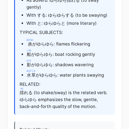
As adverb: ゆらゆら
揺
れる
(to sway
gently)
With する: ゆらゆら
する
(to be swaying)
With と: ゆらゆらと (more literary)
TYPICAL SUBJECTS:
ほのお
炎
がゆらゆら: flames flickering
ふね
船
がゆらゆら: boat rocking gently
かげ
影
がゆらゆら: shadows wavering
みずくさ
水草
がゆらゆら: water plants swaying
RELATED:
ゆ
揺
れる
(to shake/sway) is the related verb.
ゆらゆら emphasizes the slow, gentle,
back-and-forth quality of the motion.