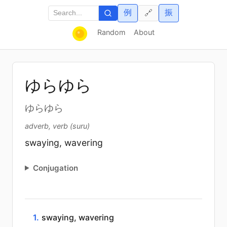
例
振
🔗
Random
About
ゆらゆら
ゆらゆら
adverb, verb (suru)
swaying, wavering
Conjugation
1.
swaying, wavering