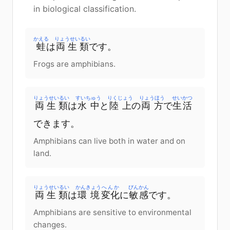
in biological classification.
かえる
りょうせいるい
蛙
は
両生類
です
。
Frogs are amphibians.
りょうせいるい
すいちゅう
りくじょう
りょうほう
せいかつ
両生類
は
水中
と
陸上
の
両方
で
生活
できます
。
Amphibians can live both in water and on
land.
りょうせいるい
かんきょう
へんか
びんかん
両生類
は
環境
変化
に
敏感
です
。
Amphibians are sensitive to environmental
changes.