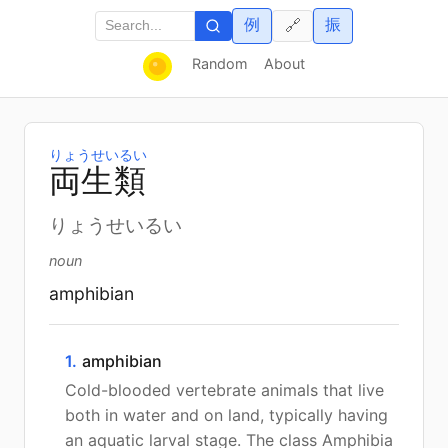
例
振
🔗
Random
About
りょうせいるい
両
生
類
りょうせいるい
noun
amphibian
1.
amphibian
Cold-blooded vertebrate animals that live
both in water and on land, typically having
an aquatic larval stage. The class Amphibia