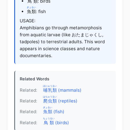
鳥類
: birds
ぎょるい
魚類
: fish
USAGE:
Amphibians go through metamorphosis
from aquatic larvae (like おたまじゃくし,
tadpoles) to terrestrial adults. This word
appears in science classes and nature
documentaries.
Related Words
ほにゅうるい
Related:
哺乳類
(mammals)
はちゅうるい
Related:
爬虫類
(reptiles)
ぎょるい
Related:
魚類
(fish)
ちょうるい
Related:
鳥類
(birds)