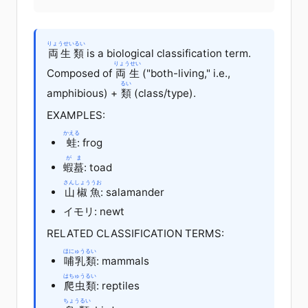
りょうせいるい
両生類
is a biological classification term.
りょうせい
Composed of
両生
("both-living," i.e.,
るい
amphibious) +
類
(class/type).
EXAMPLES:
かえる
蛙
: frog
がま
蝦蟇
: toad
さんしょううお
山椒魚
: salamander
イモリ: newt
RELATED CLASSIFICATION TERMS:
ほにゅうるい
哺乳類
: mammals
はちゅうるい
爬虫類
: reptiles
ちょうるい