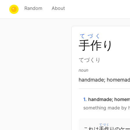
Random
About
てづく
手
作
り
てづくり
noun
handmade; homema
1.
handmade; homem
something made by ha
てづく
これは
手作
りのケ