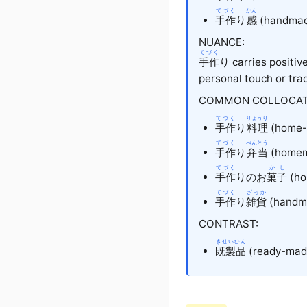
てづく
かん
手作
り
感
(handmade
NUANCE:
てづく
手作
り carries positive
personal touch or tra
COMMON COLLOCAT
てづく
りょうり
手作
り
料理
(home-
てづく
べんとう
手作
り
弁当
(homem
てづく
かし
手作
りのお
菓子
(ho
てづく
ざっか
手作
り
雑貨
(handm
CONTRAST:
きせいひん
既製品
(ready-made