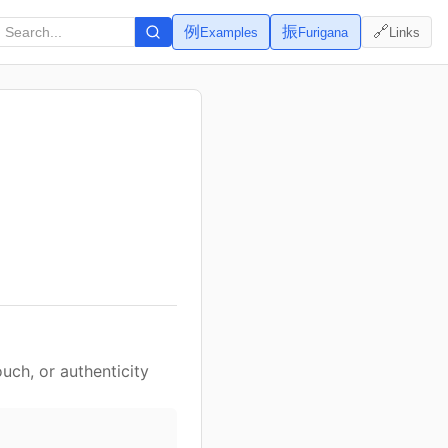
例
振
🔗
Examples
Furigana
Links
uch, or authenticity