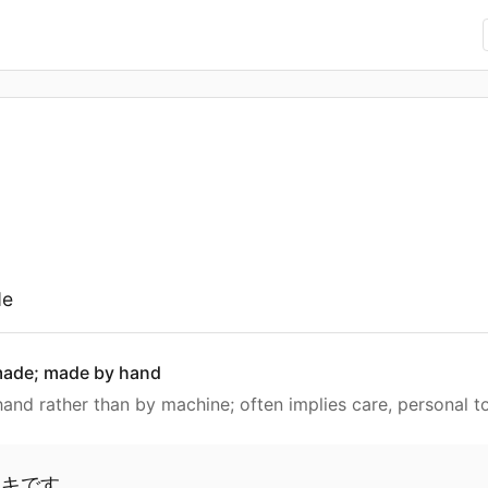
de
ade; made by hand
nd rather than by machine; often implies care, personal to
ーキです。