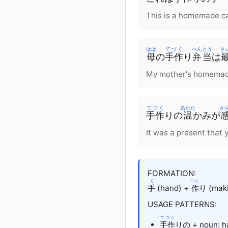
This is a homemade c
はは
てづく
べんとう
さ
母
の
手作
り
弁当
は
My mother's homemade
てづく
あたた
か
手作
りの
温
かみが
It was a present that
FORMATION:
て
つく
手
(hand) +
作
り (mak
USAGE PATTERNS:
てづく
手作
りの + noun: h