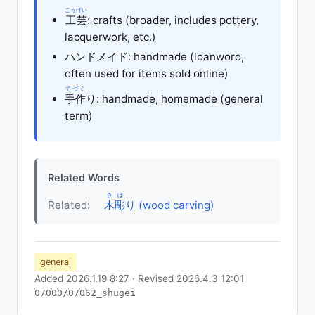
こうげい
工芸
: crafts (broader, includes pottery,
lacquerwork, etc.)
ハンドメイド: handmade (loanword,
often used for items sold online)
てづく
手作
り: handmade, homemade (general
term)
Related Words
きぼ
Related:
木彫
り (wood carving)
general
Added 2026.1.19 8:27 · Revised 2026.4.3 12:01
07000/07062_shugei