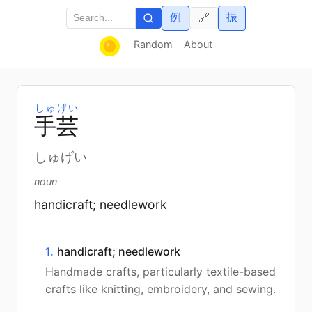
例
振
🔗
Random
About
しゅげい
手
芸
しゅげい
noun
handicraft; needlework
1.
handicraft; needlework
Handmade crafts, particularly textile-based
crafts like knitting, embroidery, and sewing.