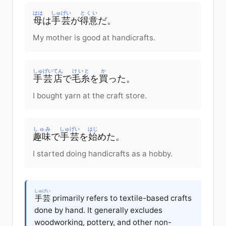
はは
しゅげい
とくい
母
は
手芸
が
得意
だ。
My mother is good at handicrafts.
しゅげい
てん
けいと
か
手芸
店
で
毛糸
を
買
った。
I bought yarn at the craft store.
しゅみ
しゅげい
はじ
趣味
で
手芸
を
始
めた。
I started doing handicrafts as a hobby.
しゅげい
手芸
primarily refers to textile-based crafts
done by hand. It generally excludes
woodworking, pottery, and other non-