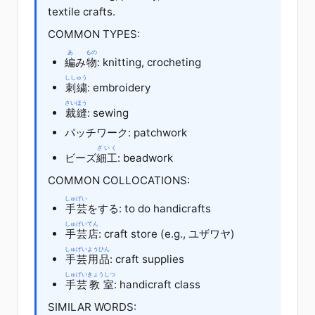
textile crafts.
COMMON TYPES:
あ
もの
編
み
物
: knitting, crocheting
ししゅう
刺繍
: embroidery
さいほう
裁縫
: sewing
パッチワーク: patchwork
ざいく
ビーズ
細工
: beadwork
COMMON COLLOCATIONS:
しゅげい
手芸
をする: to do handicrafts
しゅげい
てん
手芸
店
: craft store (e.g., ユザワヤ)
しゅげい
ようひん
手芸
用品
: craft supplies
しゅげい
きょうしつ
手芸
教室
: handicraft class
SIMILAR WORDS: