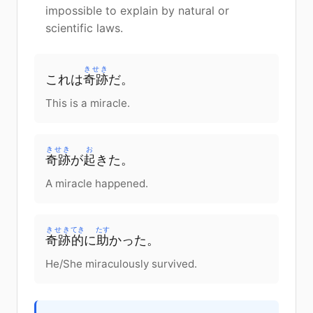
impossible to explain by natural or
scientific laws.
きせき
これは
奇跡
だ。
This is a miracle.
きせき
お
奇跡
が
起
きた。
A miracle happened.
きせき
てき
たす
奇跡
的
に
助
かった。
He/She miraculously survived.