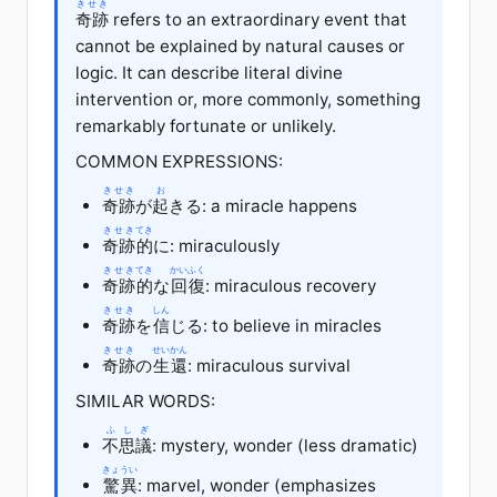
きせき
奇跡
refers to an extraordinary event that
cannot be explained by natural causes or
logic. It can describe literal divine
intervention or, more commonly, something
remarkably fortunate or unlikely.
COMMON EXPRESSIONS:
きせき
お
奇跡
が
起
きる: a miracle happens
きせき
てき
奇跡
的
に: miraculously
きせき
てき
かいふく
奇跡
的
な
回復
: miraculous recovery
きせき
しん
奇跡
を
信
じる: to believe in miracles
きせき
せいかん
奇跡
の
生還
: miraculous survival
SIMILAR WORDS:
ふしぎ
不思議
: mystery, wonder (less dramatic)
きょうい
驚異
: marvel, wonder (emphasizes