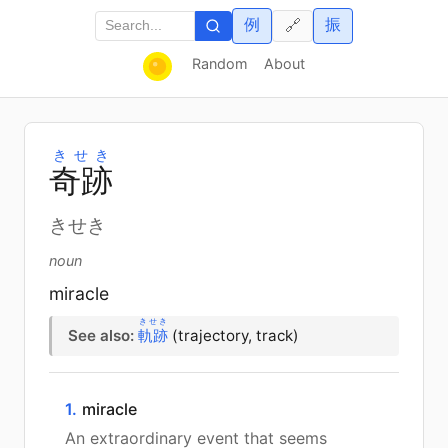
例
振
🔗
Random
About
きせき
奇
跡
きせき
noun
miracle
きせき
See also:
軌跡
(trajectory, track)
1.
miracle
An extraordinary event that seems