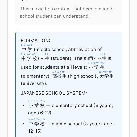
This movie has content that even a middle
school student can understand.
FORMATION:
ちゅうがく
中学
(middle school, abbreviation of
ちゅうがっこう
せい
せい
中学校
) +
生
(student). The suffix ～
生
is
しょうがくせい
used for students at all levels:
小学生
こうこうせい
だいがくせい
(elementary),
高校生
(high school),
大学生
(university).
JAPANESE SCHOOL SYSTEM:
しょうがっこう
小学校
— elementary school (6 years,
ages 6-12)
ちゅうがっこう
中学校
— middle school (3 years, ages
12-15)