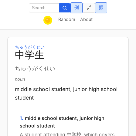
例
振
🔗
Random
About
ちゅうがくせい
中
学
生
ちゅうがくせい
noun
middle school student, junior high school
student
1.
middle school student, junior high
school student
A student attending 中学校, which covers