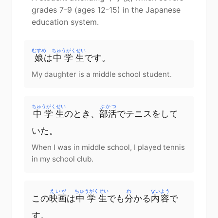
grades 7-9 (ages 12-15) in the Japanese
education system.
むすめ
ちゅうがくせい
娘
は
中学生
です。
My daughter is a middle school student.
ちゅうがくせい
ぶかつ
中学生
のとき、
部活
でテニスをして
いた。
When I was in middle school, I played tennis
in my school club.
えいが
ちゅうがくせい
わ
ないよう
この
映画
は
中学生
でも
分
かる
内容
で
す。