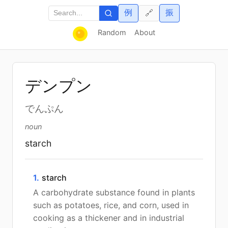
例
振
🔗
Random
About
デンプン
でんぷん
noun
starch
1.
starch
A carbohydrate substance found in plants
such as potatoes, rice, and corn, used in
cooking as a thickener and in industrial