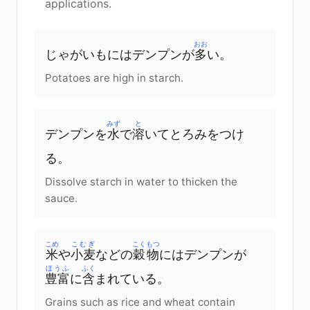
applications.
おお
じゃがいもにはデンプンが
多
い。
Potatoes are high in starch.
みず
と
デンプンを
水
で
溶
いてとろみをつけ
る。
Dissolve starch in water to thicken the
sauce.
こめ
こむぎ
こくもつ
米
や
小麦
などの
穀物
にはデンプンが
ほうふ
ふく
豊富
に
含
まれている。
Grains such as rice and wheat contain