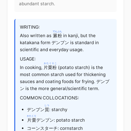
abundant starch.
WRITING:
でんぷん
Also written as
澱粉
in kanji, but the
katakana form デンプン is standard in
scientific and everyday usage.
USAGE:
かたくりこ
In cooking,
片栗粉
(potato starch) is the
most common starch used for thickening
sauces and coating foods for frying. デンプ
ン is the more general/scientific term.
COMMON COLLOCATIONS:
しつ
デンプン
質
: starchy
かたくり
片栗
デンプン: potato starch
コーンスターチ: cornstarch