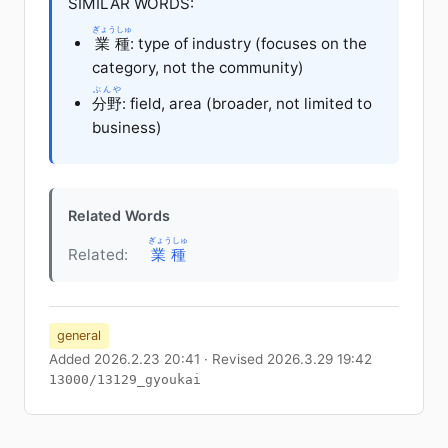
SIMILAR WORDS:
ぎょうしゅ
業種
: type of industry (focuses on the
category, not the community)
ぶんや
分野
: field, area (broader, not limited to
business)
Related Words
ぎょうしゅ
Related:
業種
general
Added 2026.2.23 20:41 · Revised 2026.3.29 19:42
13000/13129_gyoukai