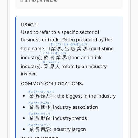
than experience.
USAGE:
Used to refer to a specific sector of
business or trade. Often preceded by the
ぎょうかい
しゅっぱん
ぎょうかい
field name: IT
業界
,
出版
業界
(publishing
いんしょく
ぎょうかい
industry),
飲食
業界
(food and drink
ぎょうかい
じん
industry).
業界
人
refers to an industry
insider.
COMMON COLLOCATIONS:
ぎょうかい
さいおおて
業界
最大手
: the biggest in the industry
ぎょうかい
だんたい
業界
団体
: industry association
ぎょうかい
どうこう
業界
動向
: industry trends
ぎょうかい
ようご
業界
用語
: industry jargon