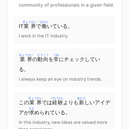
community of professionals in a given field.
ぎょうかい
はたら
IT
業界
で
働
いている。
I work in the IT industry.
ぎょうかい
どうこう
つね
業界
の
動向
を
常
にチェックしてい
る。
I always keep an eye on industry trends.
ぎょうかい
けいけん
あたら
この
業界
では
経験
よりも
新
しいアイデ
もと
アが
求
められている。
In this industry, new ideas are valued more