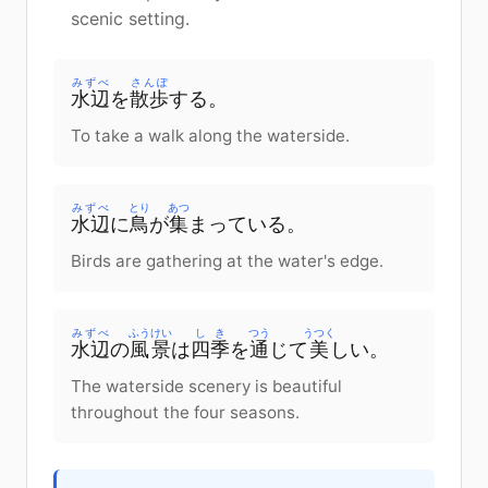
scenic setting.
みずべ
さんぽ
水辺
を
散歩
する。
To take a walk along the waterside.
みずべ
とり
あつ
水辺
に
鳥
が
集
まっている。
Birds are gathering at the water's edge.
みずべ
ふうけい
しき
つう
うつく
水辺
の
風景
は
四季
を
通
じて
美
しい。
The waterside scenery is beautiful
throughout the four seasons.