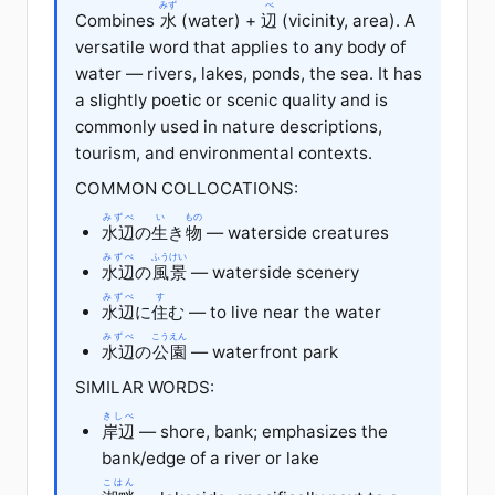
みず
べ
Combines
水
(water) +
辺
(vicinity, area). A
versatile word that applies to any body of
water — rivers, lakes, ponds, the sea. It has
a slightly poetic or scenic quality and is
commonly used in nature descriptions,
tourism, and environmental contexts.
COMMON COLLOCATIONS:
みずべ
い
もの
水辺
の
生
き
物
— waterside creatures
みずべ
ふうけい
水辺
の
風景
— waterside scenery
みずべ
す
水辺
に
住
む — to live near the water
みずべ
こうえん
水辺
の
公園
— waterfront park
SIMILAR WORDS:
きしべ
岸辺
— shore, bank; emphasizes the
bank/edge of a river or lake
こはん