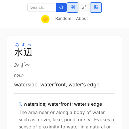
例
振
🔗
Random
About
みずべ
水
辺
みずべ
noun
waterside; waterfront; water's edge
1.
waterside; waterfront; water's edge
The area near or along a body of water
such as a river, lake, pond, or sea. Evokes a
sense of proximity to water in a natural or