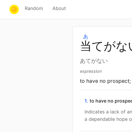
Random
About
あ
当
てがな
あてがない
expression
to have no prospect;
1.
to have no prospec
Indicates a lack of a
a dependable hope o