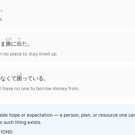
い。
s.
たび
で
まま
旅
に
出
た。
th no place to stay lined up.
こま
がなくて
困
っている。
e I have no one to borrow money from.
e hope or expectation — a person, plan, or resource one can
such thing exists.
IONS: