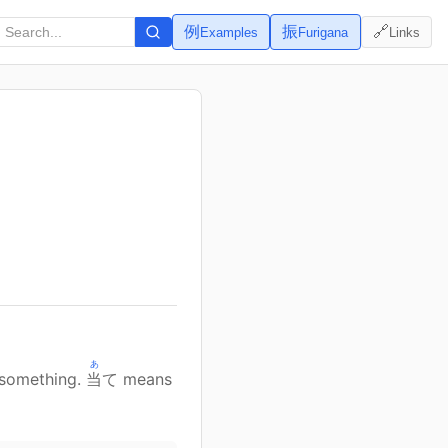
例
振
🔗
Examples
Furigana
Links
あ
g something.
当
て means