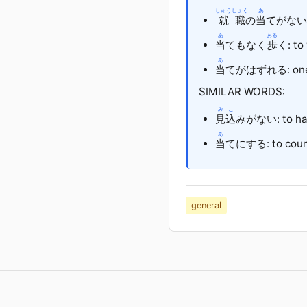
しゅうしょく
あ
就職
の
当
てがない: t
あ
ある
当
てもなく
歩
く: to
あ
当
てがはずれる: one's 
SIMILAR WORDS:
みこ
見込
みがない: to have
あ
当
てにする: to count 
general