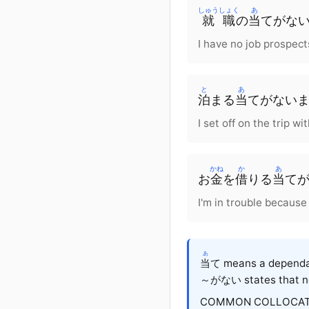
しゅうしょく
あ
就職
の
当
てがな
I have no job prospect
と
あ
泊
まる
当
てがない
I set off on the trip wi
かね
か
あ
お
金
を
借
りる
当
て
I'm in trouble becaus
あ
当
て means a dependabl
～がない states that no 
COMMON COLLOCAT