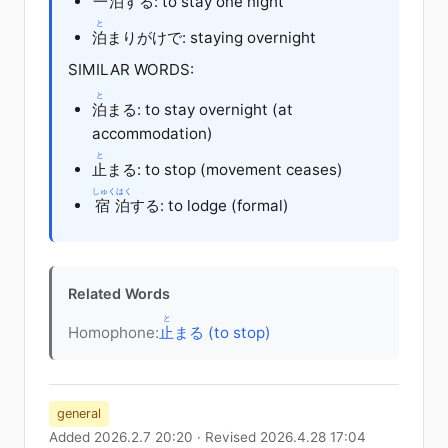
一泊
する: to stay one night
と
泊
まりがけで: staying overnight
SIMILAR WORDS:
と
泊
まる: to stay overnight (at
accommodation)
と
止
まる: to stop (movement ceases)
しゅくはく
宿泊
する: to lodge (formal)
Related Words
と
Homophone:
止
まる (to stop)
general
Added 2026.2.7 20:20 · Revised 2026.4.28 17:04