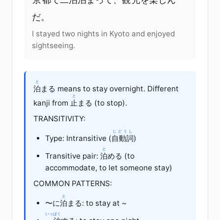
だ。
I stayed two nights in Kyoto and enjoyed
sightseeing.
と
泊
まる means to stay overnight. Different
と
kanji from
止
まる (to stop).
TRANSITIVITY:
じどうし
Type: Intransitive (
自動詞
)
と
Transitive pair:
泊
める (to
accommodate, to let someone stay)
COMMON PATTERNS:
と
〜に
泊
まる: to stay at ~
いっぱく