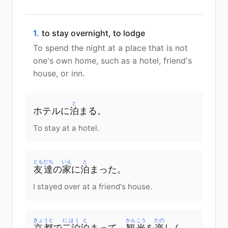
1.
to stay overnight, to lodge
To spend the night at a place that is not
one's own home, such as a hotel, friend's
house, or inn.
と
ホテルに
泊
まる。
To stay at a hotel.
ともだち
いえ
と
友達
の
家
に
泊
まった。
I stayed over at a friend's house.
きょうと
にはく
と
かんこう
たの
京都
で
二泊
泊
まって、
観光
を
楽
しん