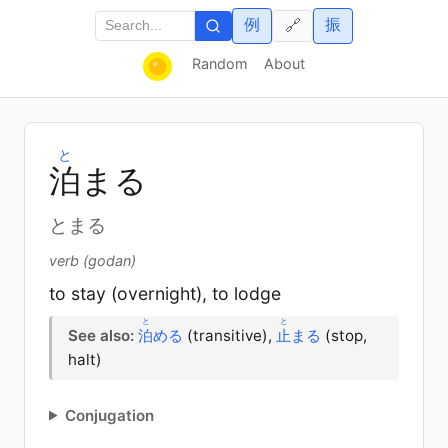
例
振
🔗
Random
About
と
泊
まる
とまる
verb (godan)
to stay (overnight), to lodge
と
と
See also:
泊
める
(transitive),
止
まる
(stop,
halt)
Conjugation