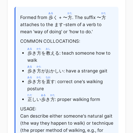
ある
かた
かた
Formed from
歩
く + 〜
方
. The suffix 〜
方
attaches to the ます-stem of a verb to
mean 'way of doing' or 'how to do.'
COMMON COLLOCATIONS:
ある
かた
おし
歩
き
方
を
教
える: teach someone how to
walk
ある
かた
歩
き
方
がおかしい: have a strange gait
ある
かた
なお
歩
き
方
を
直
す: correct one's walking
posture
ただ
ある
かた
正
しい
歩
き
方
: proper walking form
USAGE:
Can describe either someone's natural gait
(the way they happen to walk) or technique
(the proper method of walking, e.g., for