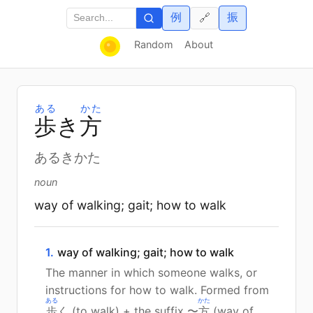
例
振
🔗
Random
About
ある
かた
歩
き
方
あるきかた
noun
way of walking; gait; how to walk
1.
way of walking; gait; how to walk
The manner in which someone walks, or
instructions for how to walk. Formed from
ある
かた
歩
く (to walk) + the suffix 〜
方
(way of