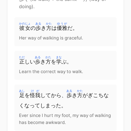
doing).
かのじょ
ある
かた
ゆうが
彼女
の
歩
き
方
は
優雅
だ。
Her way of walking is graceful.
ただ
ある
かた
まな
正
しい
歩
き
方
を
学
ぶ。
Learn the correct way to walk.
あし
けが
ある
かた
足
を
怪我
してから、
歩
き
方
がぎこちな
くなってしまった。
Ever since I hurt my foot, my way of walking
has become awkward.