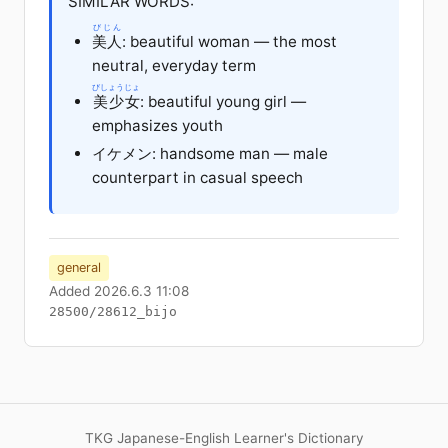
SIMILAR WORDS:
びじん
美人
: beautiful woman — the most
neutral, everyday term
びしょうじょ
美少女
: beautiful young girl —
emphasizes youth
イケメン: handsome man — male
counterpart in casual speech
general
Added 2026.6.3 11:08
28500/28612_bijo
TKG Japanese-English Learner's Dictionary