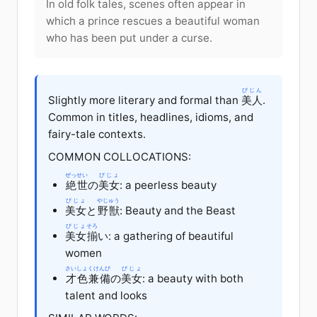
In old folk tales, scenes often appear in
which a prince rescues a beautiful woman
who has been put under a curse.
びじん
Slightly more literary and formal than
美人
.
Common in titles, headlines, idioms, and
fairy-tale contexts.
COMMON COLLOCATIONS:
ぜっせい
びじょ
絶世
の
美女
: a peerless beauty
びじょ
やじゅう
美女
と
野獣
: Beauty and the Beast
びじょ
そろ
美女
揃
い: a gathering of beautiful
women
さいしょくけんび
びじょ
才色兼備
の
美女
: a beauty with both
talent and looks