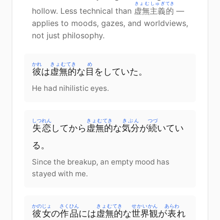
きょむしゅぎ
てき
hollow. Less technical than
虚無主義
的
—
applies to moods, gazes, and worldviews,
not just philosophy.
かれ
きょむてき
め
彼
は
虚無的
な
目
をしていた。
He had nihilistic eyes.
しつれん
きょむてき
きぶん
つづ
失恋
してから
虚無的
な
気分
が
続
いてい
る。
Since the breakup, an empty mood has
stayed with me.
かのじょ
さくひん
きょむてき
せかいかん
あらわ
彼女
の
作品
には
虚無的
な
世界観
が
表
れ