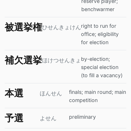
reserve player;
benchwarmer
被選挙権
right to run for
ひせんきょけん
office; eligibility
for election
補欠選挙
by-election;
ほけつせんきょ
special election
(to fill a vacancy)
本選
finals; main round; main
ほんせん
competition
予選
preliminary
よせん