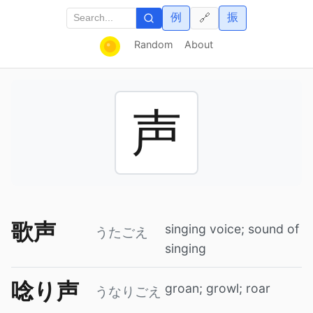
例
振
🔗
Random
About
声
歌声
singing voice; sound of
うたごえ
singing
唸り声
groan; growl; roar
うなりごえ