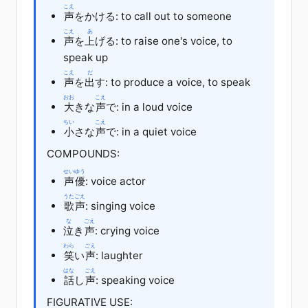
こえ
声
を
かける
: to call out to someone
こえ
あ
声
を
上
げる
: to raise one's voice, to
speak up
こえ
だ
声
を
出
す
: to produce a voice, to speak
おお
こえ
大
きな
声
で
: in a loud voice
ちい
こえ
小
さな
声
で
: in a quiet voice
COMPOUNDS:
せいゆう
声優
: voice actor
うたごえ
歌声
: singing voice
な
ごえ
泣
き
声
: crying voice
わら
ごえ
笑
い
声
: laughter
はな
ごえ
話
し
声
: speaking voice
FIGURATIVE USE: