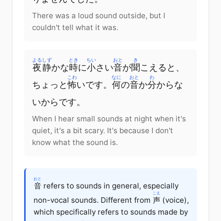
There was a loud sound outside, but I
couldn't tell what it was.
よる
しず
とき
ちい
おと
き
夜
静
かな
時
に
小
さい
音
が
聞
こえる
と
、
こわ
なに
おと
わ
ちょっと
怖
い
です
。
何
の
音
か
分
からな
い
から
です
。
When I hear small sounds at night when it's
quiet, it's a bit scary. It's because I don't
know what the sound is.
おと
音
refers to sounds in general, especially
こえ
non-vocal sounds. Different from
声
(voice),
which specifically refers to sounds made by