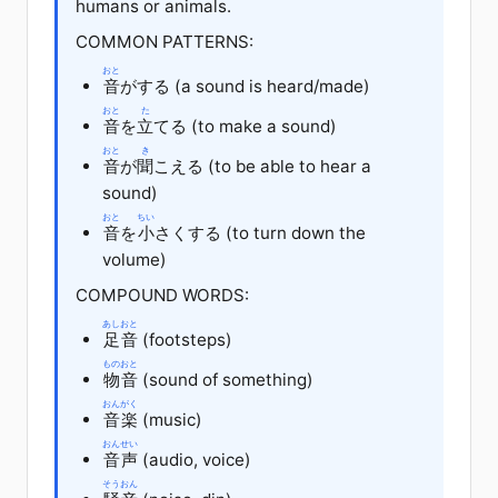
humans or animals.
COMMON PATTERNS:
おと
音
が
する
(a sound is heard/made)
おと
た
音
を
立
てる
(to make a sound)
おと
き
音
が
聞
こえる
(to be able to hear a
sound)
おと
ちい
音
を
小
さく
する
(to turn down the
volume)
COMPOUND WORDS:
あしおと
足音
(footsteps)
ものおと
物音
(sound of something)
おんがく
音楽
(music)
おんせい
音声
(audio, voice)
そうおん