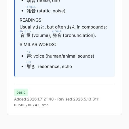
騒音
(noise, din)
ざつおん
雑音
(static, noise)
READINGS:
Usually おと, but often おん in compounds:
おんりょう
はつおん
音量
(volume),
発音
(pronunciation).
SIMILAR WORDS:
こえ
声
: voice (human/animal sounds)
ひび
響
き
: resonance, echo
basic
Added 2026.1.7 21:40 · Revised 2026.5.13 3:11
00500/00743_oto