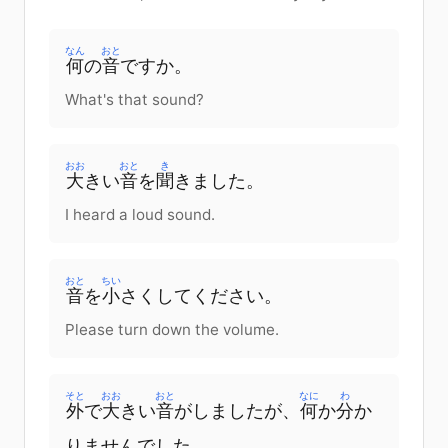
なん
おと
何
の
音
です
か
。
What's that sound?
おお
おと
き
大
きい
音
を
聞
きました
。
I heard a loud sound.
おと
ちい
音
を
小
さく
して
ください
。
Please turn down the volume.
そと
おお
おと
なに
わ
外
で
大
きい
音
が
しました
が
、
何
か
分
か
りませんでした
。