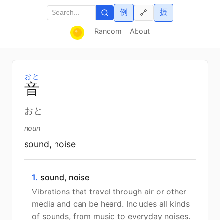
例
振
🔗
Random
About
おと
音
おと
noun
sound, noise
1.
sound, noise
Vibrations that travel through air or other
media and can be heard. Includes all kinds
of sounds, from music to everyday noises.