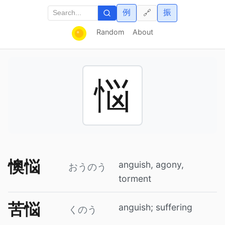
例
振
🔗
Random
About
悩
懊悩
anguish, agony,
おうのう
torment
苦悩
anguish; suffering
くのう