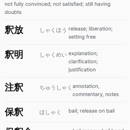
not fully convinced; not satisfied; still having
doubts
釈放
release; liberation;
しゃくほう
setting free
釈明
explanation;
しゃくめい
clarification;
justification
注釈
annotation,
ちゅうしゃく
commentary, notes
保釈
bail; release on bail
ほしゃく