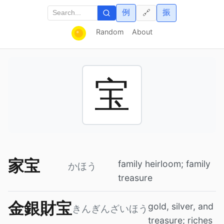
例
振
🔗
Random
About
宝
家宝
family heirloom; family
かほう
treasure
金銀財宝
gold, silver, and
きんぎんざいほう
treasure; riches