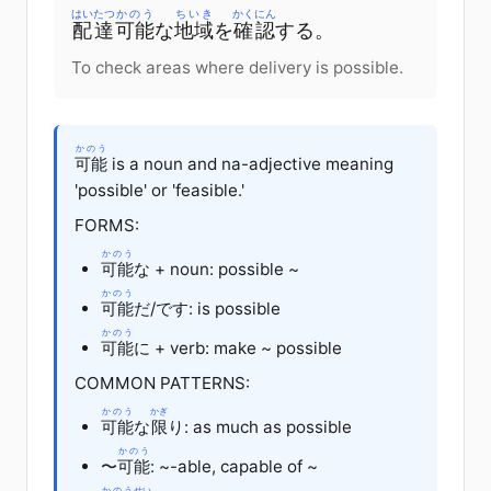
はいたつ
かのう
ちいき
かくにん
配達
可能
な
地域
を
確認
する
。
To check areas where delivery is possible.
かのう
可能
is a noun and na-adjective meaning
'possible' or 'feasible.'
FORMS:
かのう
可能
な
+ noun: possible ~
かのう
可能
だ
/
です
: is possible
かのう
可能
に
+ verb: make ~ possible
COMMON PATTERNS:
かのう
かぎ
可能
な
限
り
: as much as possible
かのう
〜
可能
: ~-able, capable of ~
かのう
せい