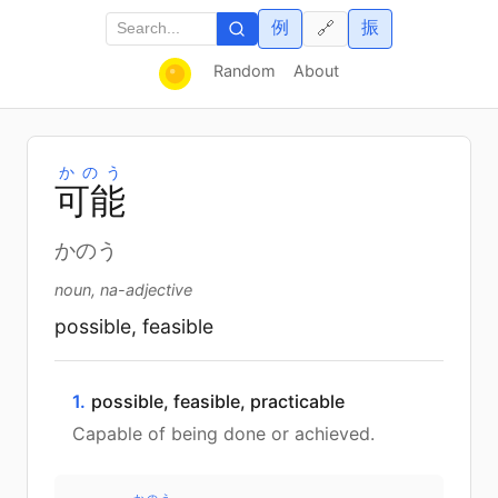
例
振
🔗
Random
About
かのう
可
能
かのう
noun, na-adjective
possible, feasible
1.
possible, feasible, practicable
Capable of being done or achieved.