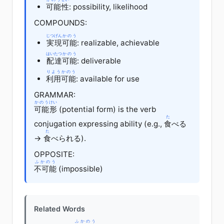
可能
性
: possibility, likelihood
COMPOUNDS:
じつげん
かのう
実現
可能
: realizable, achievable
はいたつ
かのう
配達
可能
: deliverable
りよう
かのう
利用
可能
: available for use
GRAMMAR:
かのう
けい
可能
形
(potential form) is the verb
た
conjugation expressing ability (e.g.,
食
べる
た
→
食
べられる
).
OPPOSITE:
ふかのう
不可能
(impossible)
Related Words
ふかのう