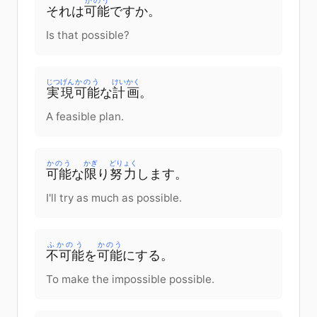
かのう
それ
は
可能
です
か
。
Is that possible?
じつげん
かのう
けいかく
実現
可能
な
計画
。
A feasible plan.
かのう
かぎ
どりょく
可能
な
限
り
努力
します
。
I'll try as much as possible.
ふかのう
かのう
不可能
を
可能
に
する
。
To make the impossible possible.