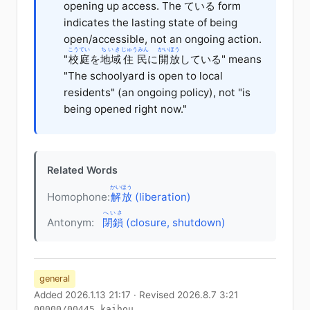
opening up access. The ている form
indicates the lasting state of being
open/accessible, not an ongoing action.
こうてい
ちいき
じゅうみん
かいほう
"
校庭
を
地域
住民
に
開放
している
" means
"The schoolyard is open to local
residents" (an ongoing policy), not "is
being opened right now."
Related Words
かいほう
Homophone:
解放
(liberation)
へいさ
Antonym:
閉鎖
(closure, shutdown)
general
Added 2026.1.13 21:17 · Revised 2026.8.7 3:21
00000/00445_kaihou