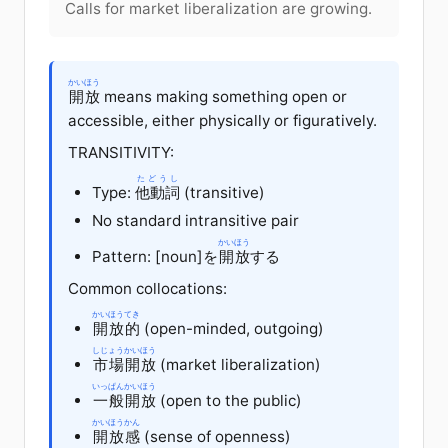
Calls for market liberalization are growing.
かいほう
開放
means making something open or
accessible, either physically or figuratively.
TRANSITIVITY:
たどうし
Type:
他動詞
(transitive)
No standard intransitive pair
かいほう
Pattern: [noun]
を
開放
する
Common collocations:
かいほう
てき
開放
的
(open-minded, outgoing)
しじょう
かいほう
市場
開放
(market liberalization)
いっぱん
かいほう
一般
開放
(open to the public)
かいほう
かん
開放
感
(sense of openness)