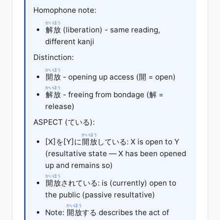
Homophone note:
かいほう
解放
(liberation) - same reading,
different kanji
Distinction:
かいほう
開放
- opening up access (開 = open)
かいほう
解放
- freeing from bondage (解 =
release)
ASPECT (ている):
かいほう
[X]
を
[Y]
に
開放
している
: X is open to Y
(resultative state — X has been opened
up and remains so)
かいほう
開放
されている
: is (currently) open to
the public (passive resultative)
かいほう
Note:
開放
する
describes the act of