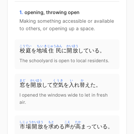
1.
opening, throwing open
Making something accessible or available
to others, or opening up a space.
こうてい
ちいき
じゅうみん
かいほう
校庭
を
地域
住民
に
開放
している。
The schoolyard is open to local residents.
まど
かいほう
くうき
い
か
窓
を
開放
して
空気
を
入
れ
替
えた
。
I opened the windows wide to let in fresh
air.
しじょう
かいほう
もと
こえ
たか
市場
開放
を
求
める
声
が
高
まっている
。