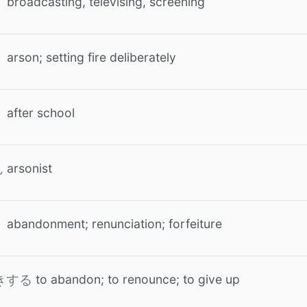
broadcasting, televising, screening
arson; setting fire deliberately
after school
arsonist
ん
abandonment; renunciation; forfeiture
to abandon; to renounce; to give up
きする