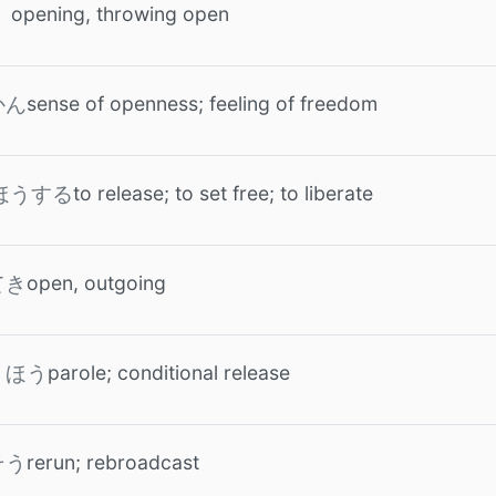
opening, throwing open
sense of openness; feeling of freedom
かん
to release; to set free; to liberate
ほうする
open, outgoing
てき
parole; conditional release
くほう
rerun; rebroadcast
そう