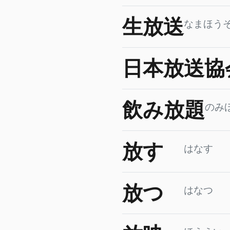
生放送
なまほう
日本放送協
飲み放題
のみ
放す
はなす
放つ
はなつ