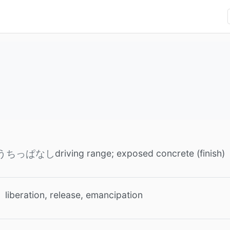
driving range; exposed concrete (finish)
うちっぱなし
liberation, release, emancipation