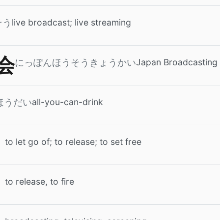
live broadcast; live streaming
そう
会
Japan Broadcasting
にっぽんほうそうきょうかい
all-you-can-drink
ほうだい
to let go of; to release; to set free
to release, to fire