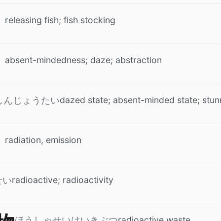
releasing fish; fish stocking
absent-mindedness; daze; abstraction
dazed state; absent-minded state; stun
しんじょうたい
radiation, emission
radioactive; radioactivity
せい
radioactive waste
ほうしゃせいはいきぶつ