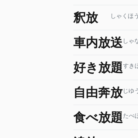
釈放
しゃくほ
車内放送
しゃ
好き放題
すき
自由奔放
じゆ
食べ放題
たべ