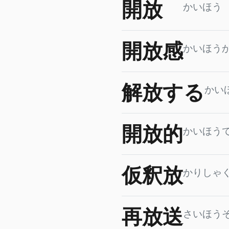
開放
かいほう
開放感
かいほう
解放する
かい
開放的
かいほう
仮釈放
かりしゃ
再放送
さいほう