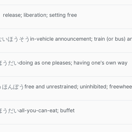
release; liberation; setting free
う
in-vehicle announcement; train (or bus)
ないほうそう
doing as one pleases; having one's own way
ほうだい
free and unrestrained; uninhibited; freewhee
うほんぽう
all-you-can-eat; buffet
ほうだい