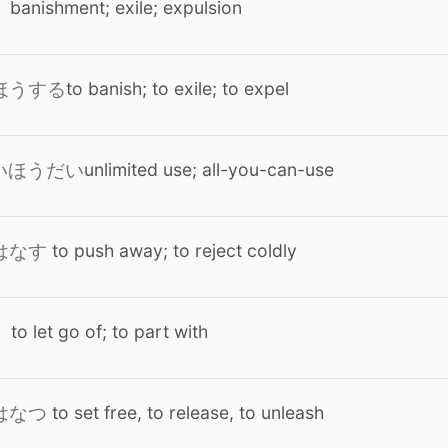
banishment; exile; expulsion
to banish; to exile; to expel
ほうする
unlimited use; all-you-can-use
いほうだい
to push away; to reject coldly
はなす
to let go of; to part with
to set free, to release, to unleash
はなつ