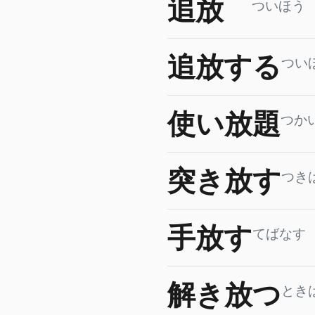
追放
ついほう
追放する
つい
使い放題
つか
突き放す
つき
手放す
てばなす
解き放つ
とき