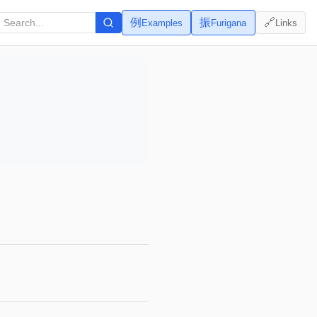
例
振
🔗
Examples
Furigana
Links