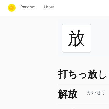
Random
About
放
打ちっ放し
解放
かいほう