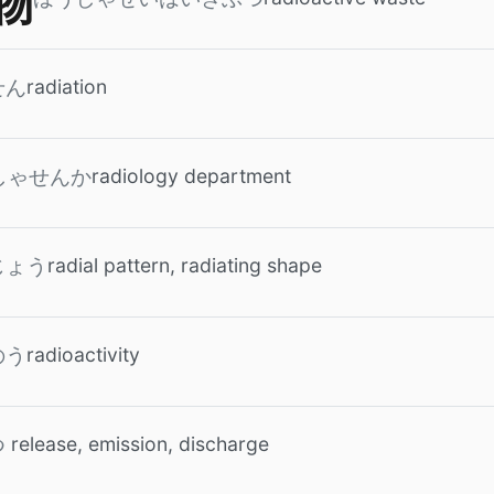
物
radiation
せん
radiology department
しゃせんか
radial pattern, radiating shape
じょう
radioactivity
のう
release, emission, discharge
つ