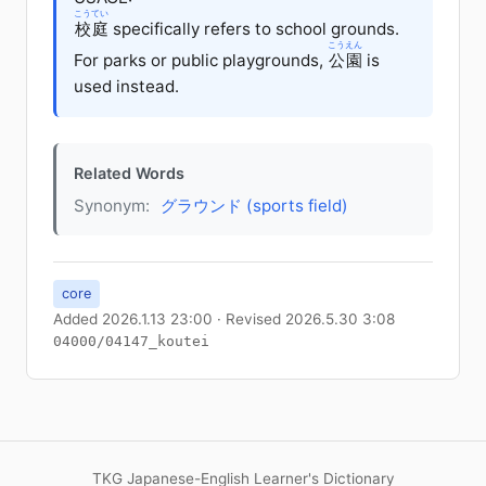
こうてい
校庭
specifically refers to school grounds.
こうえん
For parks or public playgrounds,
公園
is
used instead.
Related Words
Synonym:
グラウンド (sports field)
core
Added 2026.1.13 23:00 · Revised 2026.5.30 3:08
04000/04147_koutei
TKG Japanese-English Learner's Dictionary