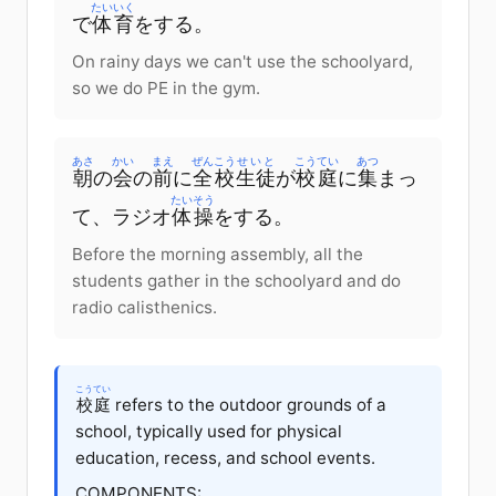
たいいく
で
体育
を
する
。
On rainy days we can't use the schoolyard,
so we do PE in the gym.
あさ
かい
まえ
ぜんこう
せいと
こうてい
あつ
朝
の
会
の
前
に
全校
生徒
が
校庭
に
集
まっ
たいそう
て
、ラジオ
体操
を
する
。
Before the morning assembly, all the
students gather in the schoolyard and do
radio calisthenics.
こうてい
校庭
refers to the outdoor grounds of a
school, typically used for physical
education, recess, and school events.
COMPONENTS: