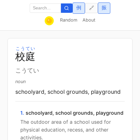
例
振
🔗
Random
About
こうてい
校
庭
こうてい
noun
schoolyard, school grounds, playground
1.
schoolyard, school grounds, playground
The outdoor area of a school used for
physical education, recess, and other
activities.