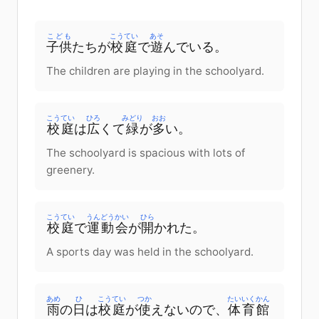
こども
こうてい
あそ
子供
たち
が
校庭
で
遊
んでいる
。
The children are playing in the schoolyard.
こうてい
ひろ
みどり
おお
校庭
は
広
くて
緑
が
多
い
。
The schoolyard is spacious with lots of
greenery.
こうてい
うんどうかい
ひら
校庭
で
運動会
が
開
かれた
。
A sports day was held in the schoolyard.
あめ
ひ
こうてい
つか
たいいくかん
雨
の
日
は
校庭
が
使
えないので
、
体育館