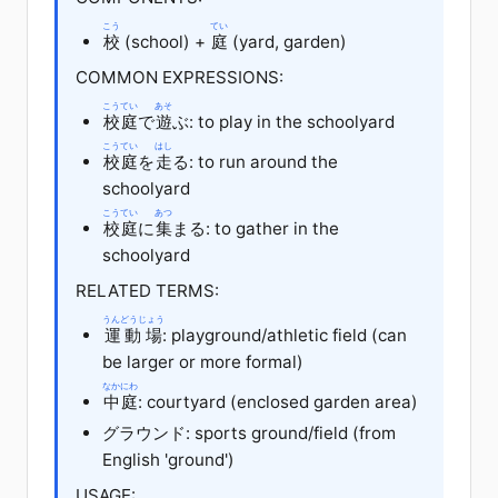
こう
てい
校
(school) +
庭
(yard, garden)
COMMON EXPRESSIONS:
こうてい
あそ
校庭
で
遊
ぶ
: to play in the schoolyard
こうてい
はし
校庭
を
走
る
: to run around the
schoolyard
こうてい
あつ
校庭
に
集
まる
: to gather in the
schoolyard
RELATED TERMS:
うんどうじょう
運動場
: playground/athletic field (can
be larger or more formal)
なかにわ
中庭
: courtyard (enclosed garden area)
グラウンド
: sports ground/field (from
English 'ground')
USAGE: