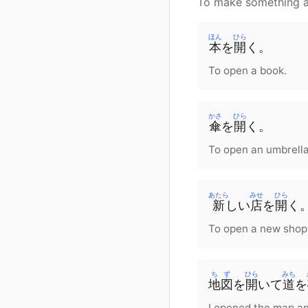
To make something a
ほん
ひら
本
を
開
く。
To open a book.
かさ
ひら
傘
を
開
く。
To open an umbrella
あたら
みせ
ひら
新
しい
店
を
開
く
To open a new shop
ちず
ひら
みち
地図
を
開
いて
道
を
I opened the map an