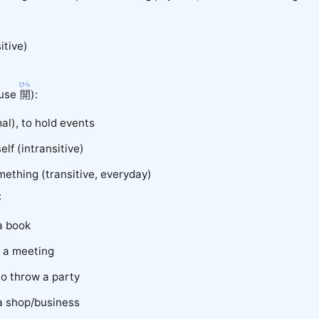
itive)
ひら
 use
開
):
al), to hold events
self (intransitive)
mething (transitive, everyday)
:
a book
d a meeting
to throw a party
a shop/business