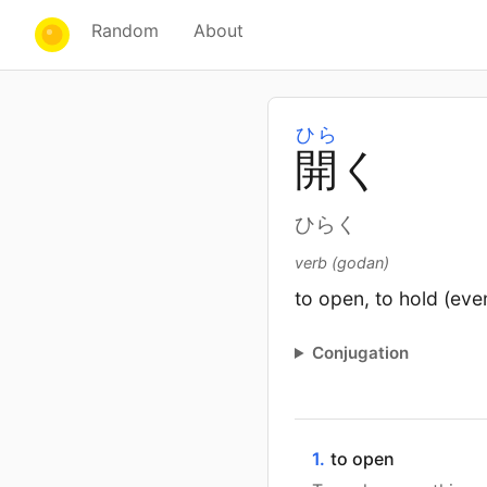
Random
About
ひら
開
く
ひらく
verb (godan)
to open, to hold (eve
Conjugation
1.
to open