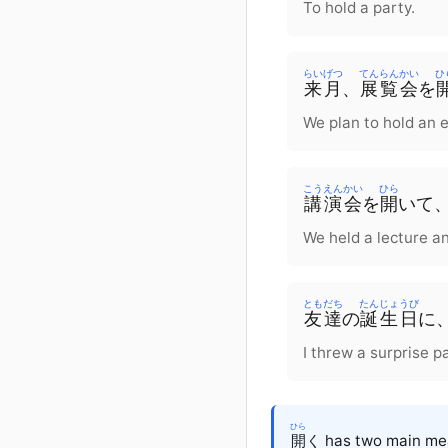
To hold a party.
らいげつ
てんらんかい
ひ
来月
、
展覧会
を
We plan to hold an 
こうえんかい
ひら
講演会
を
開
いて
We held a lecture a
ともだち
たんじょうび
友達
の
誕生日
に
I threw a surprise pa
ひら
開
く has two main mean