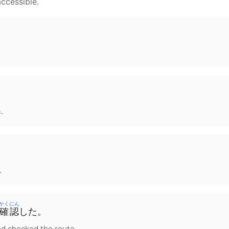
ccessible.
.
。
.
かくにん
確認
した
。
d checked the route.