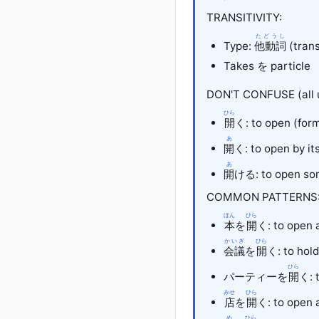
TRANSITIVITY:
たどうし
Type:
他動詞
(trans
Takes を particle
DON'T CONFUSE (all
ひら
開
く: to open (form
あ
開
く
: to open by it
あ
開
ける
: to open so
COMMON PATTERNS
ほん
ひら
本
を
開
く: to open 
かいぎ
ひら
会議
を
開
く: to hol
ひら
パーティー
を
開
く: 
みせ
ひら
店
を
開
く: to open 
め
ひら