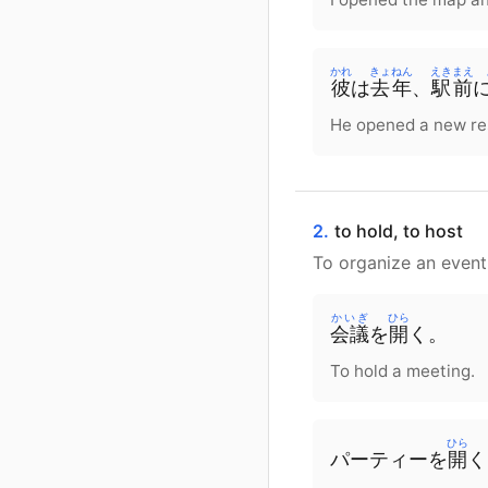
かれ
きょねん
えきまえ
彼
は
去年
、
駅前
He opened a new rest
2.
to hold, to host
To organize an event
かいぎ
ひら
会議
を
開
く。
To hold a meeting.
ひら
パーティー
を
開
く