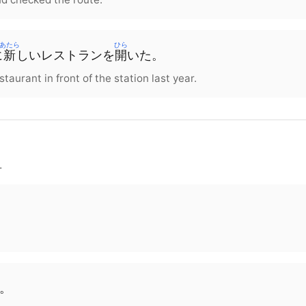
あたら
ひら
に
新
しい
レストラン
を
開
いた。
aurant in front of the station last year.
.
。