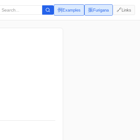
例
振
🔗
Examples
Furigana
Links