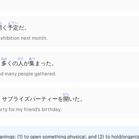
ら
よてい
開
く
予定
だ。
exhibition next month.
おお
ひと
あつ
、
多
くの
人
が
集
まった
。
nd many people gathered.
ひら
、
サプライズ
パーティー
を
開
いた。
rty for my friend's birthday.
ings: (1) to open something physical, and (2) to hold/organiz