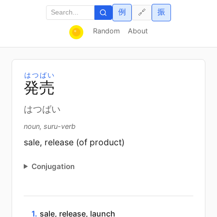
例
振
🔗
Random
About
はつばい
発
売
はつばい
noun, suru-verb
sale, release (of product)
Conjugation
1.
sale, release, launch