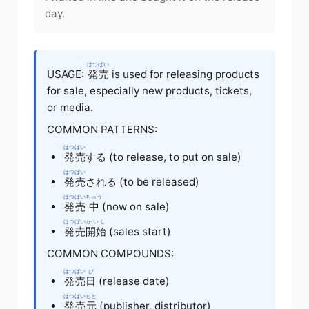
day.
はつばい
USAGE:
発売
is used for releasing products
for sale, especially new products, tickets,
or media.
COMMON PATTERNS:
はつばい
発売
する
(to release, to put on sale)
はつばい
発売
される
(to be released)
はつばい
ちゅう
発売
中
(now on sale)
はつばい
かいし
発売
開始
(sales start)
COMMON COMPOUNDS:
はつばい
び
発売
日
(release date)
はつばい
もと
発売
元
(publisher, distributor)