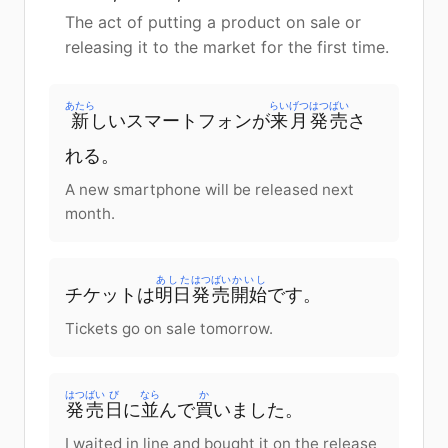
The act of putting a product on sale or
releasing it to the market for the first time.
あたら
らいげつ
はつばい
新
しい
スマートフォン
が
来月
発売
さ
れる
。
A new smartphone will be released next
month.
あした
はつばい
かいし
チケット
は
明日
発売
開始
です
。
Tickets go on sale tomorrow.
はつばい
び
なら
か
発売
日
に
並
んで
買
いました
。
I waited in line and bought it on the release