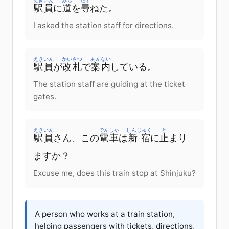
えきいん
みち
たず
駅員
に
道
を
尋
ねた
。
I asked the station staff for directions.
えきいん
かいさつ
あんない
駅員
が
改札
で
案内
している
。
The station staff are guiding at the ticket
gates.
えきいん
でんしゃ
しんじゅく
と
駅員
さん
、
この
電車
は
新宿
に
止
まり
ます
か
？
Excuse me, does this train stop at Shinjuku?
A person who works at a train station,
helping passengers with tickets, directions,