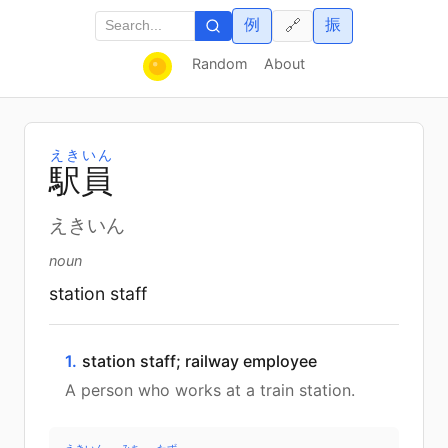
例
振
🔗
Random
About
えきいん
駅
員
えきいん
noun
station staff
1.
station staff; railway employee
A person who works at a train station.