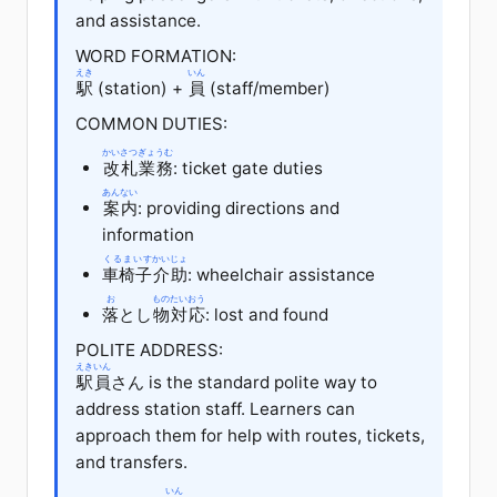
and assistance.
WORD FORMATION:
えき
いん
駅
(station) +
員
(staff/member)
COMMON DUTIES:
かいさつ
ぎょうむ
改札
業務
: ticket gate duties
あんない
案内
: providing directions and
information
くるまいす
かいじょ
車椅子
介助
: wheelchair assistance
お
もの
たいおう
落
とし
物
対応
: lost and found
POLITE ADDRESS:
えきいん
駅員
さん
is the standard polite way to
address station staff. Learners can
approach them for help with routes, tickets,
and transfers.
いん