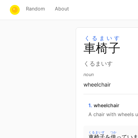
Random
About
くるまいす
車
椅
子
くるまいす
noun
wheelchair
1.
wheelchair
A chair with wheels 
くるまいす
つか
車椅子
を
使
ってい