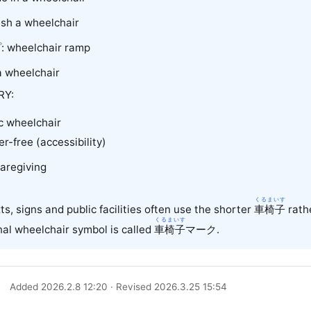
ush a wheelchair
wheelchair ramp
n a wheelchair
RY:
ic wheelchair
free (accessibility)
caregiving
くるまいす
xts, signs and public facilities often use the shorter
車椅子
rath
くるまいす
nal wheelchair symbol is called
車椅子
マーク.
Added 2026.2.8 12:20 · Revised 2026.3.25 15:54