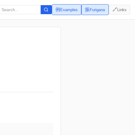
例
振
🔗
Examples
Furigana
Links