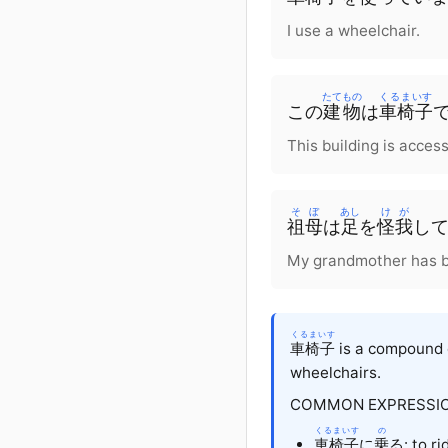
I use a wheelchair.
たてもの
くるまいす
この
建物
は
車椅子
This building is acces
そぼ
あし
けが
祖母
は
足
を
怪我
し
My grandmother has bee
くるまいす
車椅子
is a compound
wheelchairs.
COMMON EXPRESSIO
くるまいす
の
車椅子
に
乗
る: to ri