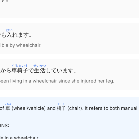
はい
でも
入
れます。
sible by wheelchair.
くるまいす
せいかつ
てから
車椅子
で
生活
しています。
n living in a wheelchair since she injured her leg.
くるま
いす
 of
車
(wheel/vehicle) and
椅子
(chair). It refers to both manual
NS:
de in a wheelchair