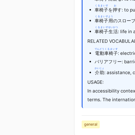
くるまいす
お
車椅子
を
押
す: to p
くるまいす
よう
車椅子
用
のスロープ: 
くるまいす
せいかつ
車椅子
生活
: life i
RELATED VOCABULA
でんどう
くるまいす
電動
車椅子
: electr
バリアフリー: barrier-
かいじょ
介助
: assistance, 
USAGE:
In accessibility conte
terms. The internatio
general