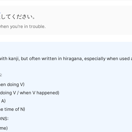
ん
談
してください。
hen you're in trouble.
ith kanji, but often written in hiragana, especially when used
:
en doing V)
doing V / when V happened)
 A)
e time of N)
NS:
ime)