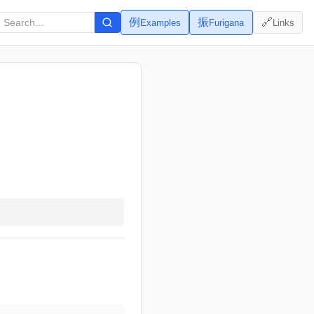
例
振
🔗
Examples
Furigana
Links