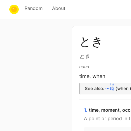
Random
About
とき
とき
noun
time, when
とき
See also:
〜
時
(when (
1.
time, moment, occ
A point or period in 