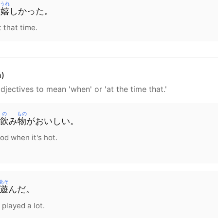
うれ
に
嬉
しかった。
t that time.
n)
djectives to mean 'when' or 'at the time that.'
の
もの
飲
み
物
がおいしい。
od when it's hot.
あそ
遊
んだ。
 played a lot.