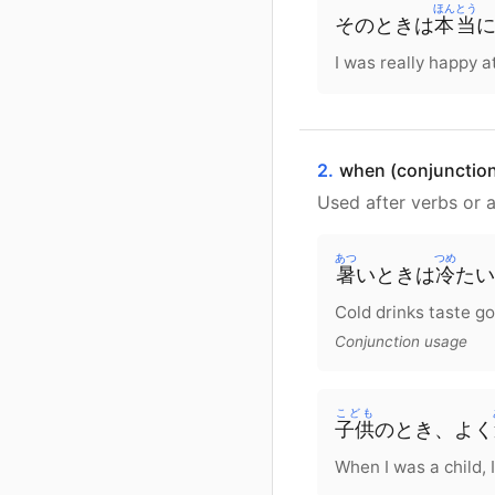
ほんとう
そのときは
本当
I was really happy a
2.
when (conjunctio
Used after verbs or a
あつ
つめ
暑
いときは
冷
たい
Cold drinks taste go
Conjunction usage
こども
子供
のとき、よく
When I was a child, I