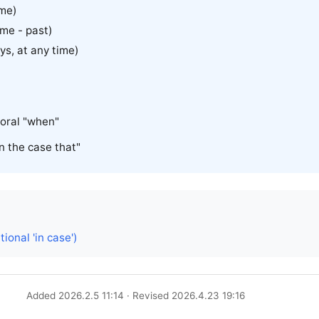
me)
me - past)
 at any time)
oral "when"
in the case that"
ional 'in case')
Added 2026.2.5 11:14 · Revised 2026.4.23 19:16