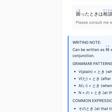
こま
そうだ
困
ったときは
相
Please consult me w
WRITING NOTE:
とき
Can be written as
時
w
conjunction.
GRAMMAR PATTERNS
V(plain) + とき (wh
V(た) + とき (after 
A(い) + とき (when
N + の + とき (at th
COMMON EXPRESSIO
そのとき (at that t