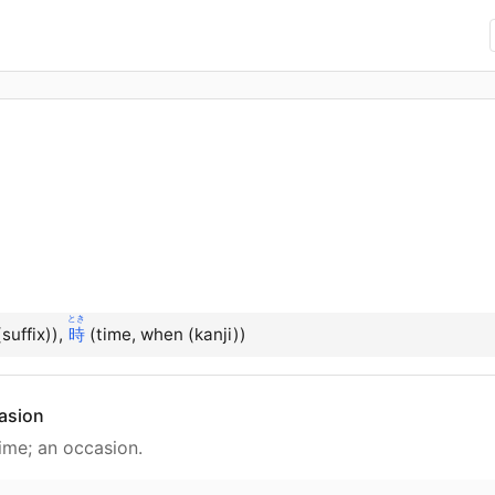
とき
suffix)),
時
(time, when (kanji))
asion
time; an occasion.