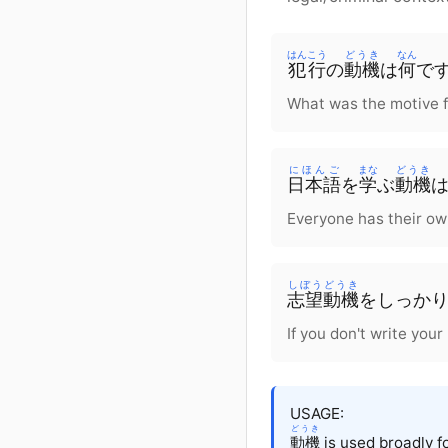
はんこう
どうき
なん
犯行
の
動機
は
何
で
What was the motive f
にほんご
まな
どうき
日本語
を
学
ぶ
動機
Everyone has their ow
しぼう
どうき
志望
動機
をしっか
If you don't write your
USAGE:
どうき
動機
is used broadly fo