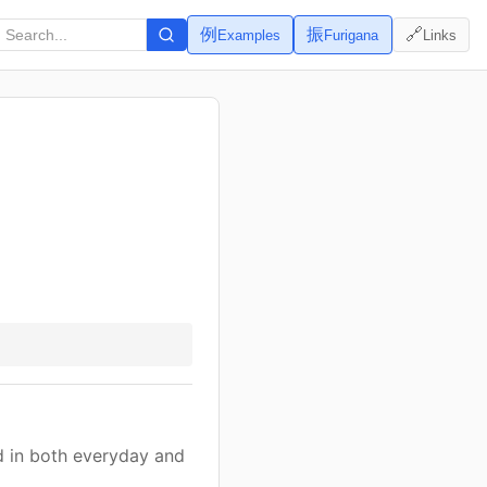
例
振
🔗
Examples
Furigana
Links
ed in both everyday and