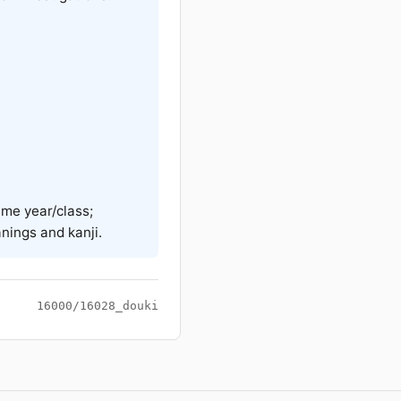
me year/class;
nings and kanji.
16000/16028_douki