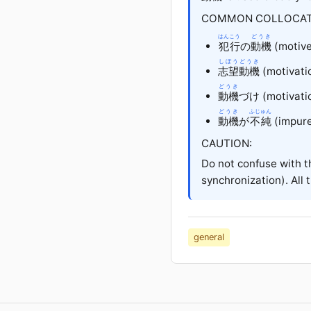
COMMON COLLOCAT
はんこう
どうき
犯行
の
動機
(motive
しぼう
どうき
志望
動機
(motivatio
どうき
動機
づけ (motivatio
どうき
ふじゅん
動機
が
不純
(impure
CAUTION:
Do not confuse with
synchronization). All
general