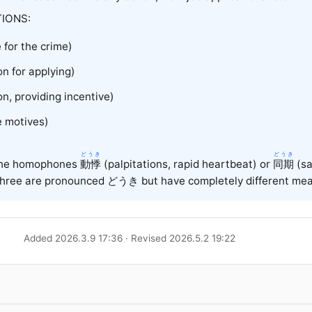
IONS:
 for the crime)
n for applying)
n, providing incentive)
 motives)
どうき
どうき
 the homophones
動悸
(palpitations, rapid heartbeat) or
同期
(sa
 three are pronounced どうき but have completely different mea
Added 2026.3.9 17:36 · Revised 2026.5.2 19:22