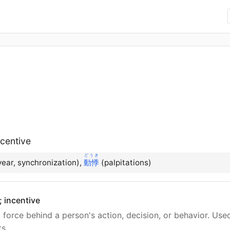
ncentive
どうき
ear, synchronization),
動悸
(palpitations)
; incentive
 force behind a person's action, decision, or behavior. Us
ts.