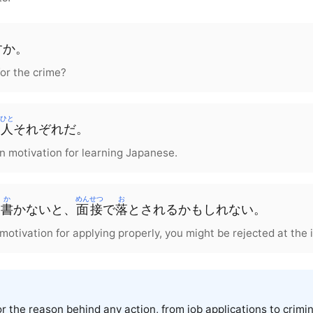
すか。
or the crime?
ひと
は
人
それぞれだ。
n motivation for learning Japanese.
か
めんせつ
お
り
書
かないと、
面接
で
落
とされるかもしれない。
 motivation for applying properly, you might be rejected at the 
r the reason behind any action, from job applications to crimin