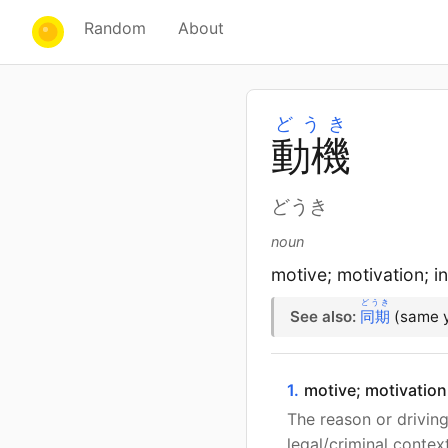
Random
About
どうき
動
機
どうき
noun
motive; motivation; i
どうき
See also:
同期
(same y
1.
motive; motivation
The reason or driving
legal/criminal contex