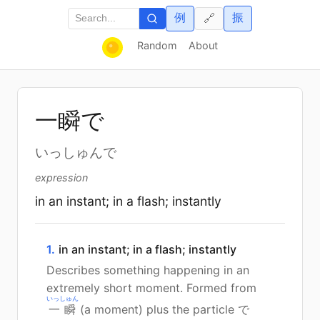
例
振
🔗
Random
About
一
瞬
で
いっしゅんで
expression
in an instant; in a flash; instantly
1.
in an instant; in a flash; instantly
Describes something happening in an
extremely short moment. Formed from
いっしゅん
一瞬
(a moment) plus the particle で