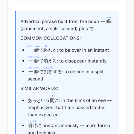
いっしゅん
Adverbial phrase built from the noun
一瞬
(a moment, a split second) plus で.
COMMON COLLOCATIONS:
いっしゅん
お
一瞬
で
終
わる: to be over in an instant
いっしゅん
き
一瞬
で
消
える: to disappear instantly
いっしゅん
はんだん
一瞬
で
判断
する: to decide in a split
second
SIMILAR WORDS:
ま
あっという
間
に: in the blink of an eye —
emphasizes that time passed faster
than expected
しゅんじ
瞬時
に: instantaneously — more formal
and technical