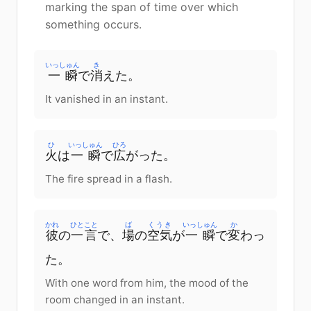
marking the span of time over which
something occurs.
いっしゅん
き
一瞬
で
消
えた。
It vanished in an instant.
ひ
いっしゅん
ひろ
火
は
一瞬
で
広
がった。
The fire spread in a flash.
かれ
ひとこと
ば
くうき
いっしゅん
か
彼
の
一言
で、
場
の
空気
が
一瞬
で
変
わっ
た。
With one word from him, the mood of the
room changed in an instant.