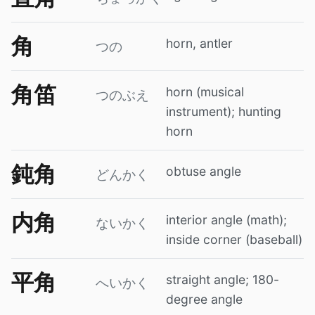
角
horn, antler
つの
角笛
horn (musical
つのぶえ
instrument); hunting
horn
鈍角
obtuse angle
どんかく
内角
interior angle (math);
ないかく
inside corner (baseball)
平角
straight angle; 180-
へいかく
degree angle