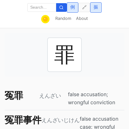
例
振
🔗
Random
About
罪
冤罪
false accusation;
えんざい
wrongful conviction
冤罪事件
false accusation
えんざいじけん
case; wrongful