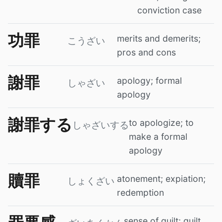
conviction case
功罪
merits and demerits;
こうざい
pros and cons
謝罪
apology; formal
しゃざい
apology
謝罪する
to apologize; to
しゃざいする
make a formal
apology
贖罪
atonement; expiation;
しょくざい
redemption
sense of guilt; guilt