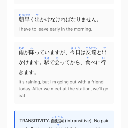
あさ
はや
で
朝
早
く
出
かけなければなりません。
I have to leave early in the morning.
あめ
ふ
きょう
ともだち
で
雨
が
降
っています
が
、
今日
は
友達
と
出
えき
あ
た
い
かけます。
駅
で
会
って
から
、
食
べ
に
行
きます
。
It's raining, but I'm going out with a friend
today. After we meet at the station, we'll go
eat.
じどうし
TRANSITIVITY:
自動詞
(intransitive). No pair
で