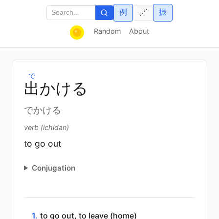
例
振
🔗
Random
About
で
出
かける
でかける
verb (ichidan)
to go out
Conjugation
1.
to go out, to leave (home)