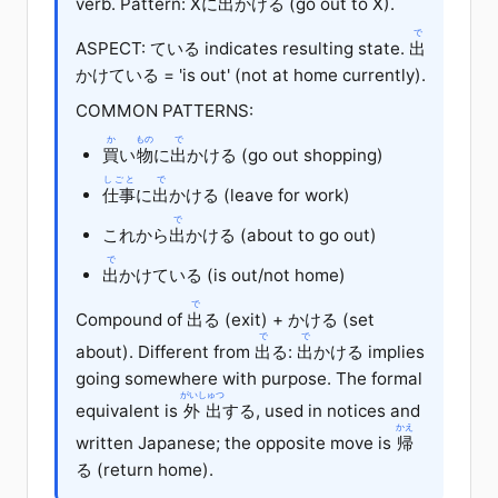
verb. Pattern: X
に
出
かける (go out to X).
で
ASPECT: ている indicates resulting state.
出
かけている = 'is out' (not at home currently).
COMMON PATTERNS:
か
もの
で
買
い
物
に
出
かける (go out shopping)
しごと
で
仕事
に
出
かける (leave for work)
で
これから
出
かける (about to go out)
で
出
かけている (is out/not home)
で
Compound of
出
る
(exit) +
かける
(set
で
で
about). Different from
出
る
:
出
かける implies
going somewhere with purpose. The formal
がいしゅつ
equivalent is
外出
する
, used in notices and
かえ
written Japanese; the opposite move is
帰
る
(return home).