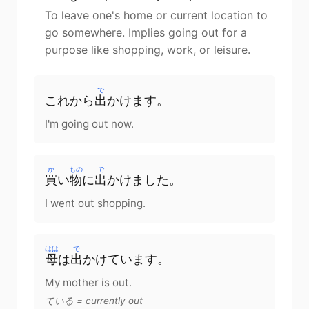
To leave one's home or current location to
go somewhere. Implies going out for a
purpose like shopping, work, or leisure.
で
これから
出
かけます。
I'm going out now.
か
もの
で
買
い
物
に
出
かけました。
I went out shopping.
はは
で
母
は
出
かけています。
My mother is out.
ている = currently out