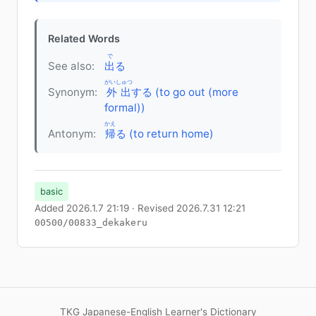
Related Words
で
See also:
出
る
がいしゅつ
Synonym:
外出
する (to go out (more
formal))
かえ
Antonym:
帰
る (to return home)
basic
Added 2026.1.7 21:19 · Revised 2026.7.31 12:21
00500/00833_dekakeru
TKG Japanese-English Learner's Dictionary