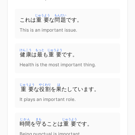
じゅうよう
もんだい
これ
は
重要
な
問題
です。
This is an important issue.
けんこう
もっと
じゅうよう
健康
は
最
も
重要
です。
Health is the most important thing.
じゅうよう
やくわり
は
重要
な
役割
を
果
たしています
。
It plays an important role.
じかん
まも
じゅうよう
時間
を
守
る
こと
は
重要
です。
Being punctual is important.