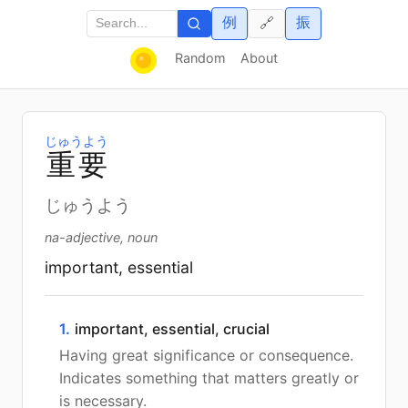
例
振
🔗
Random
About
じゅうよう
重
要
じゅうよう
na-adjective, noun
important, essential
1.
important, essential, crucial
Having great significance or consequence.
Indicates something that matters greatly or
is necessary.