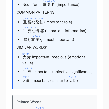
じゅうようせい
Noun form:
重要性
(importance)
COMMON PATTERNS:
じゅうよう
やくわり
重要
な
役割
(important role)
じゅうよう
じょうほう
重要
な
情報
(important information)
もっと
じゅうよう
最
も
重要
な (most important)
SIMILAR WORDS:
たいせつ
大切
: important, precious (emotional
value)
じゅうよう
重要
: important (objective significance)
だいじ
たいせつ
大事
: important (similar to
大切
)
Related Words
たいせつ