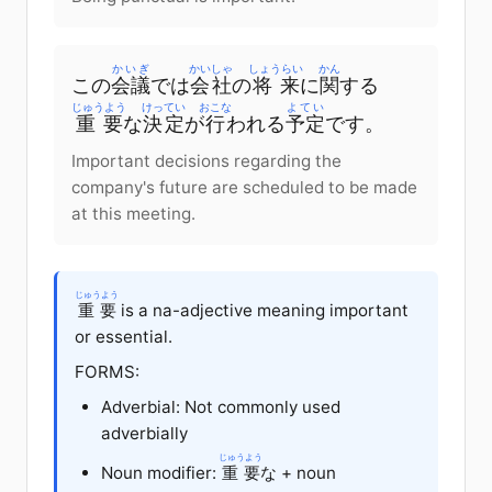
かいぎ
かいしゃ
しょうらい
かん
この
会議
で
は
会社
の
将来
に
関
する
じゅうよう
けってい
おこな
よてい
重要
な
決定
が
行
われる
予定
です。
Important decisions regarding the
company's future are scheduled to be made
at this meeting.
じゅうよう
重要
is a na-adjective meaning important
or essential.
FORMS:
Adverbial: Not commonly used
adverbially
じゅうよう
Noun modifier:
重要
な + noun