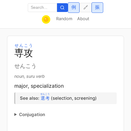
例
振
🔗
Random
About
せんこう
専
攻
せんこう
noun, suru verb
major, specialization
せんこう
See also:
選考
(selection, screening)
Conjugation