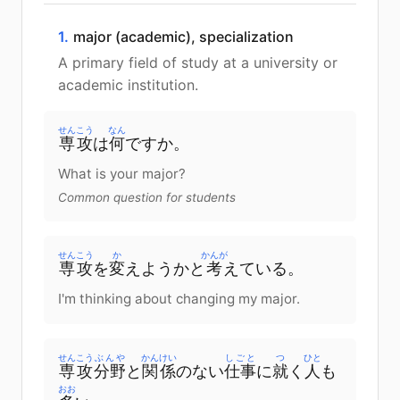
1.
major (academic), specialization
A primary field of study at a university or
academic institution.
せんこう
なん
専攻
は
何
です
か
。
What is your major?
Common question for students
せんこう
か
かんが
専攻
を
変
えよう
か
と
考
えている
。
I'm thinking about changing my major.
せんこう
ぶんや
かんけい
しごと
つ
ひと
専攻
分野
と
関係
の
ない
仕事
に
就
く
人
も
おお