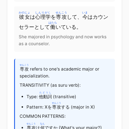
かのじょ
しんりがく
せんこう
いま
彼女
は
心理学
を
専攻
して、
今
は
カウン
はたら
セラー
として
働
いている
。
She majored in psychology and now works
as a counselor.
せんこう
専攻
refers to one's academic major or
specialization.
TRANSITIVITY (as suru verb):
たどうし
Type:
他動詞
(transitive)
せんこう
Pattern: X
を
専攻
する
(major in X)
COMMON PATTERNS:
せんこう
なん
専攻
は
何
です
か
(What's your major?)