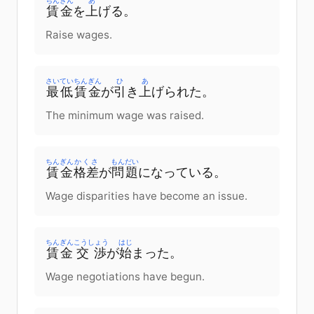
ちんぎん
あ
賃金
を
上
げる
。
Raise wages.
さいてい
ちんぎん
ひ
あ
最低
賃金
が
引
き
上
げられた
。
The minimum wage was raised.
ちんぎん
かくさ
もんだい
賃金
格差
が
問題
に
なっている
。
Wage disparities have become an issue.
ちんぎん
こうしょう
はじ
賃金
交渉
が
始
まった
。
Wage negotiations have begun.