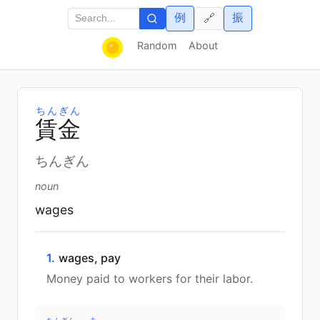
例
振
🔗
Random
About
ちんぎん
賃
金
ちんぎん
noun
wages
1.
wages, pay
Money paid to workers for their labor.