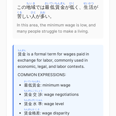
ちいき
さいてい
ちんぎん
ひく
せいかつ
この
地域
では
最低
賃金
が
低
く
、
生活
が
くる
ひと
おお
苦
しい
人
が
多
い
。
In this area, the minimum wage is low, and
many people struggle to make a living.
ちんぎん
賃金
is a formal term for wages paid in
exchange for labor, commonly used in
economic, legal, and labor contexts.
COMMON EXPRESSIONS:
さいてい
ちんぎん
最低
賃金
: minimum wage
ちんぎん
こうしょう
賃金
交渉
: wage negotiations
ちんぎん
すいじゅん
賃金
水準
: wage level
ちんぎん
かくさ
賃金
格差
: wage disparity