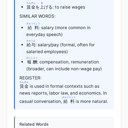
ちんぎん
あ
賃金
を
上
げる
: to raise wages
SIMILAR WORDS:
きゅうりょう
給料
: salary (more common in
everyday speech)
きゅうよ
給与
: salary/pay (formal, often for
salaried employees)
ほうしゅう
報酬
: compensation, remuneration
(broader, can include non-wage pay)
REGISTER:
ちんぎん
賃金
is used in formal contexts such as
news reports, labor law, and economics. In
きゅうりょう
casual conversation,
給料
is more natural.
Related Words