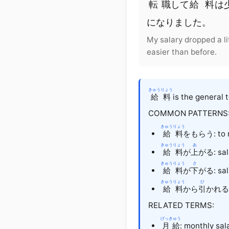
転職
して
給料
は
に
なりました
。
My salary dropped a li
easier than before.
きゅうりょう
給料
is the general 
COMMON PATTERNS
きゅうりょう
給料
を
もらう
: to
きゅうりょう
あ
給料
が
上
がる
: sa
きゅうりょう
さ
給料
が
下
がる
: sa
きゅうりょう
ひ
給料
から
引
かれる
RELATED TERMS:
げっきゅう
月給
: monthly sal