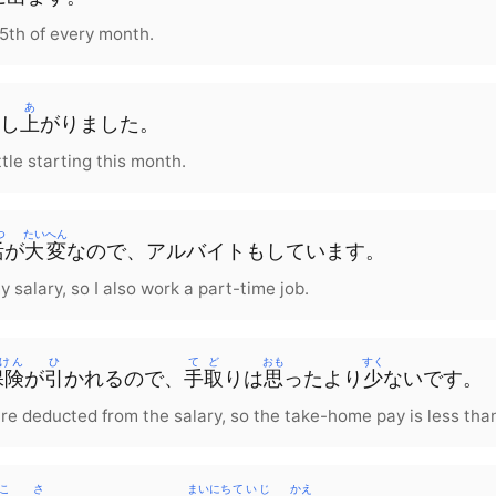
25th of every month.
こ
あ
し
上
がりました
。
tle starting this month.
つ
たいへん
活
が
大変
な
ので
、
アルバイト
も
しています
。
my salary, so I also work a part-time job.
けん
ひ
てど
おも
すく
保険
が
引
かれる
ので
、
手取
り
は
思
った
より
少
ない
です
。
re deducted from the salary, so the take-home pay is less tha
こ
さ
まいにち
ていじ
かえ