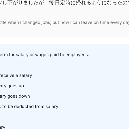
少
し
下
がりました
が
、
毎日
定時
に
帰
れる
よう
に
なった
の
ttle when I changed jobs, but now I can leave on time every da
term for salary or wages paid to employees.
:
 receive a salary
lary goes up
lary goes down
: to be deducted from salary
ary