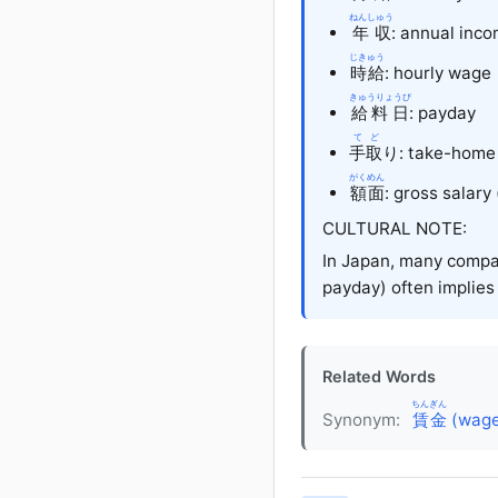
ねんしゅう
年収
: annual inc
じきゅう
時給
: hourly wage
きゅうりょうび
給料日
: payday
てど
手取
り
: take-home 
がくめん
額面
: gross salary
CULTURAL NOTE:
In Japan, many compa
payday) often implies
Related Words
ちんぎん
Synonym:
賃金
(wage