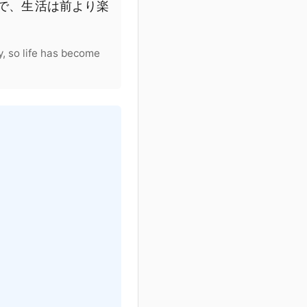
で
、
生活
は
前
より
楽
y, so life has become