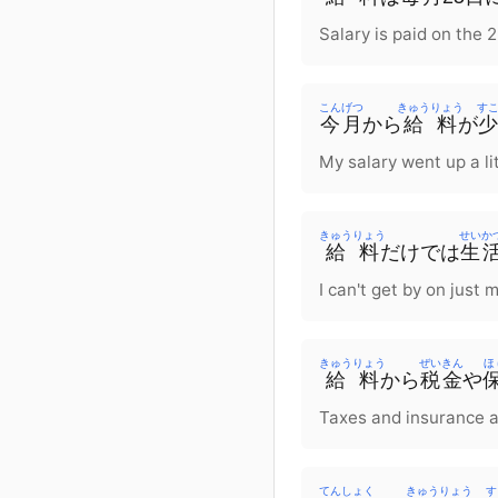
Salary is paid on the 
こんげつ
きゅうりょう
す
今月
から
給料
が
少
My salary went up a lit
きゅうりょう
せいか
給料
だけ
で
は
生
I can't get by on just 
きゅうりょう
ぜいきん
ほ
給料
から
税金
や
Taxes and insurance a
てんしょく
きゅうりょう
す