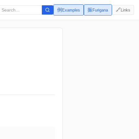
例
振
🔗
Examples
Furigana
Links