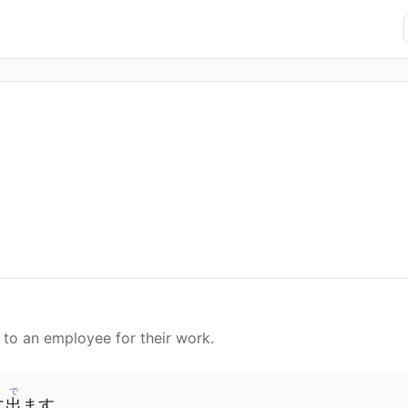
 to an employee for their work.
で
に
出
ます
。