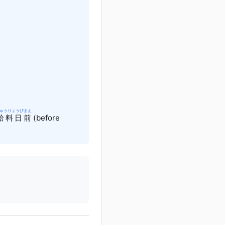
ゅうりょうびまえ
給料日前
(before