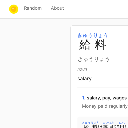
Random
About
きゅうりょう
給
料
きゅうりょう
noun
salary
1.
salary, pay, wages
Money paid regularly
きゅうりょう
まいつき
にち
給料
は
毎月
25
日