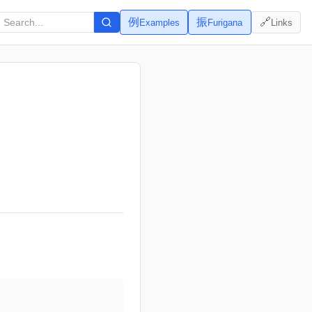
例
振
🔗
Examples
Furigana
Links