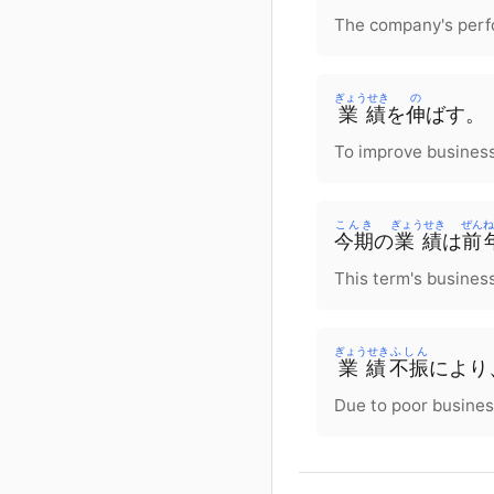
The company's perf
ぎょうせき
の
業績
を
伸
ばす
。
To improve business
こんき
ぎょうせき
ぜんね
今期
の
業績
は
前
This term's business
ぎょうせき
ふしん
業績
不振
により
Due to poor busines