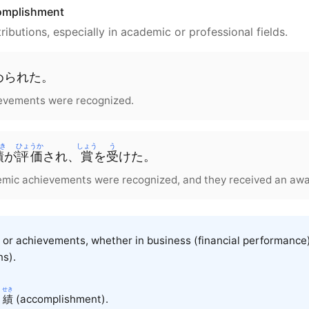
omplishment
ibutions, especially in academic or professional fields.
められた
。
ievements were recognized.
き
ひょうか
しょう
う
績
が
評価
され
、
賞
を
受
けた
。
emic achievements were recognized, and they received an awa
s or achievements, whether in business (financial performanc
ns).
せき
+
績
(accomplishment).