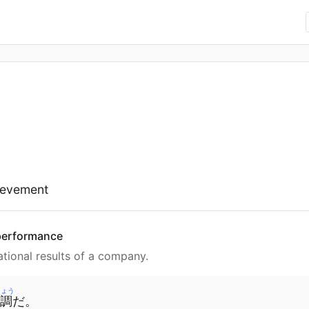
hievement
 performance
ational results of a company.
ちょう
調
だ
。