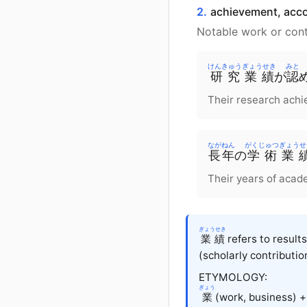
2.
achievement, acc
Notable work or contr
けんきゅう
ぎょうせき
みと
研究
業績
が
認
Their research ach
ながねん
がくじゅつ
ぎょうせ
長年
の
学術
業
Their years of acad
ぎょうせき
業績
refers to result
(scholarly contributio
ETYMOLOGY:
ぎょう
業
(work, business) 