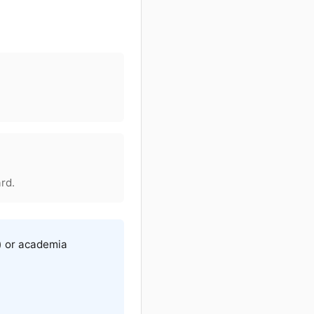
rd.
e) or academia