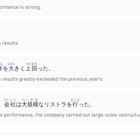
ormance is strong.
 results.
ん
おお
うわまわ
年
を
大
きく
上回
った
。
 results greatly exceeded the previous year's.
かいしゃ
だいきぼ
おこな
、
会社
は
大規模
な
リストラ
を
行
った
。
s performance, the company carried out large-scale restructu