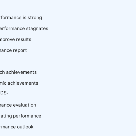
rformance is strong
performance stagnates
improve results
mance report
:
rch achievements
mic achievements
DS:
mance evaluation
orating performance
ormance outlook