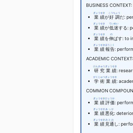
BUSINESS CONTEXT:
ぎょうせき
こうちょう
業績
が
好調
だ
: pe
ぎょうせき
ていめい
業績
が
低迷
する
: 
ぎょうせき
の
業績
を
伸
ばす
: to 
ぎょうせき
ほうこく
業績
報告
: perfor
ACADEMIC CONTEXT
けんきゅう
ぎょうせき
研究
業績
: resea
がくじゅつ
ぎょうせき
学術
業績
: acade
COMMON COMPOUN
ぎょうせき
ひょうか
業績
評価
: perfor
ぎょうせき
あっか
業績
悪化
: deteri
ぎょうせき
みとお
業績
見通
し
: perf