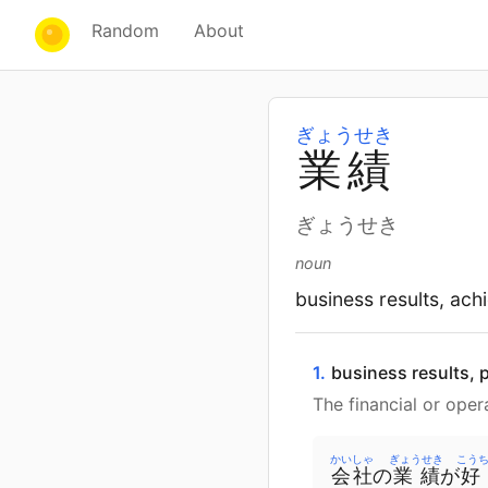
Random
About
ぎょうせき
業
績
ぎょうせき
noun
business results, ac
1.
business results,
The financial or oper
かいしゃ
ぎょうせき
こう
会社
の
業績
が
好