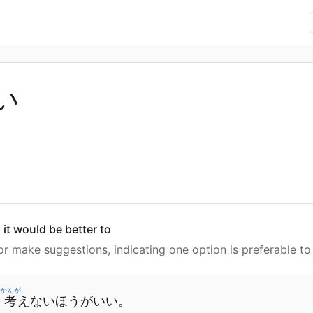
い
 it would be better to
r make suggestions, indicating one option is preferable to
かんが
く
考
えないほうがいい。