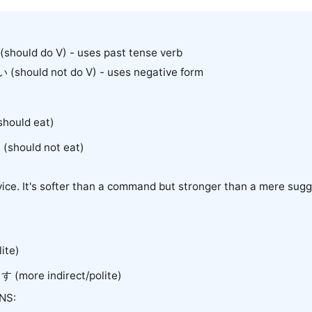
ould do V) - uses past tense verb
hould not do V) - uses negative form
uld eat)
ould not eat)
vice. It's softer than a command but stronger than a mere sugg
te)
 (more indirect/polite)
NS: