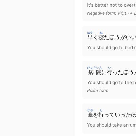
It's better not to over
Negative form: Vない
はや
ね
早
く
寝
たほうがい
You should go to bed e
びょういん
い
病院
に
行
ったほう
You should go to the h
Polite form
かさ
も
傘
を
持
っていった
You should take an um