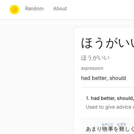
Random
About
ほうがい
ほうがいい
expression
had better, should
1.
had better, should,
Used to give advice o
ものごと
むずか
あまり
物事
を
難
し