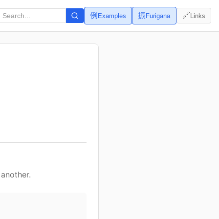
例
振
🔗
Examples
Furigana
Links
 another.