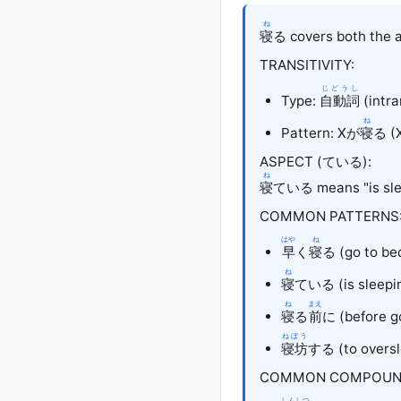
ね
寝
る covers both the a
TRANSITIVITY:
じどうし
Type:
自動詞
(intra
ね
Pattern: X
が
寝
る (X
ASPECT (ている):
ね
寝
ている means "is sleep
COMMON PATTERNS
はや
ね
早
く
寝
る (go to bed
ね
寝
ている (is sleepi
ね
まえ
寝
る
前
に
(before g
ねぼう
寝坊
する
(to overs
COMMON COMPOUN
しんしつ