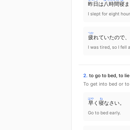
昨日
は
八時間
寝
ま
I slept for eight hou
つか
疲
れていた
の
で
、
I was tired, so I fel
2.
to go to bed, to l
To get into bed or to
はや
ね
早
く
寝
なさい
。
Go to bed early.