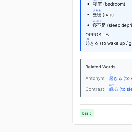
寝室
(bedroom)
ひるね
昼寝
(nap)
ねぶそく
寝不足
(sleep depr
OPPOSITE:
お
起
きる
(to wake up / g
Related Words
お
Antonym:
起
きる (to 
ねむ
Contrast:
眠
る (to sl
basic