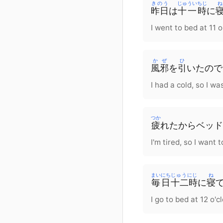
きのう
じゅういちじ
ね
昨日
は
十一時
に
I went to bed at 11 
かぜ
ひ
風邪
を
引
いた
の
で
I had a cold, so I wa
つか
疲
れた
から
ベッド
I'm tired, so I want 
まいにち
じゅうにじ
ね
毎日
十二時
に
寝
I go to bed at 12 o'c