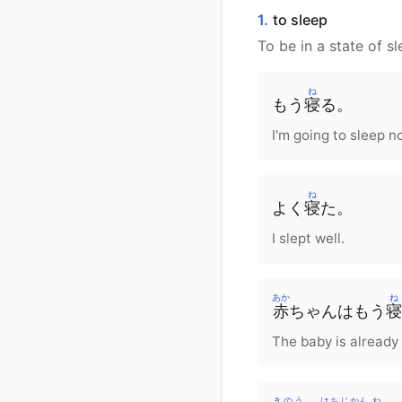
1.
to sleep
To be in a state of s
ね
もう
寝
る。
I'm going to sleep n
ね
よく
寝
た。
I slept well.
あか
ね
赤
ちゃん
は
もう
寝
The baby is already 
きのう
はちじかん
ね