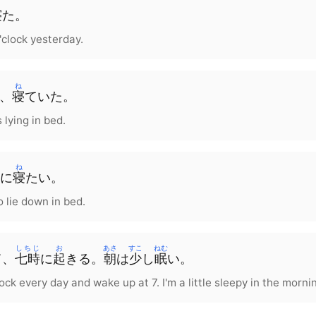
寝
た。
o'clock yesterday.
ね
、
寝
ていた。
s lying in bed.
ね
に
寝
たい。
to lie down in bed.
しちじ
お
あさ
すこ
ねむ
て、
七時
に
起
きる
。
朝
は
少
し
眠
い
。
lock every day and wake up at 7. I'm a little sleepy in the morni