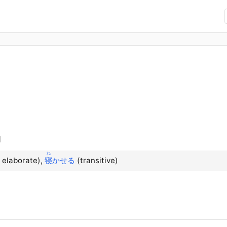
d
ね
 elaborate),
寝
かせる
(transitive)