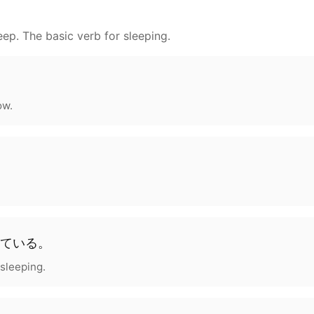
leep. The basic verb for sleeping.
ow.
ている。
sleeping.