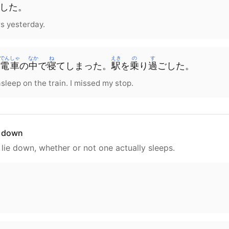
した。
rs yesterday.
でんしゃ
なか
ね
えき
の
す
電車
の
中
で
寝
て
しまった
。
駅
を
乗
り
過
ごした
。
l asleep on the train. I missed my stop.
ie down
 lie down, whether or not one actually sleeps.