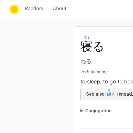
Random
About
ね
寝
る
ねる
verb (ichidan)
to sleep, to go to be
ね
See also:
練
る
(knead,
Conjugation