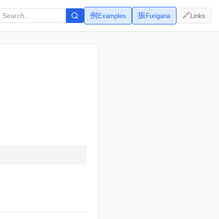
例
振
🔗
Examples
Furigana
Links