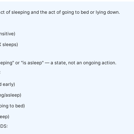
ct of sleeping and the act of going to bed or lying down.
nsitive)
 sleeps)
ing" or "is asleep" — a state, not an ongoing action.
:
 early)
ng/asleep)
oing to bed)
leep)
DS: