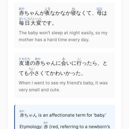
あか
よる
ね
はは
赤
ちゃん
が
夜
なかなか
寝
なくて
、
母
は
まいにち
たいへん
毎日
大変
です
。
The baby won't sleep at night easily, so my
mother has a hard time every day.
ともだち
あか
あ
い
友達
の
赤
ちゃん
に
会
いに
行
ったら
、
と
ちい
ても
小
さくて
かわいかった
。
When I went to see my friend's baby, it was
very small and cute.
あか
赤
ちゃん is an affectionate term for 'baby.'
あか
Etymology:
赤
(red, referring to a newborn's