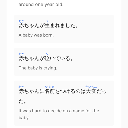
around one year old.
あか
う
赤
ちゃん
が
生
まれました
。
A baby was born.
あか
な
赤
ちゃん
が
泣
いている
。
The baby is crying.
あか
なまえ
たいへん
赤
ちゃん
に
名前
を
つける
の
は
大変
だっ
た
。
It was hard to decide on a name for the
baby.