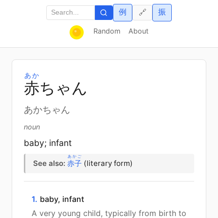
例
振
🔗
Random
About
あか
赤
ちゃん
あかちゃん
noun
baby; infant
あかご
See also:
赤子
(literary form)
1.
baby, infant
A very young child, typically from birth to