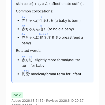
skin color) + ちゃん (affectionate suffix).
Common collocations:
あか
う
赤
ちゃんが
生
まれる
(a baby is born)
あか
だ
赤
ちゃんを
抱
く
(to hold a baby)
あか
じゅにゅう
赤
ちゃんに
授乳
する (to breastfeed a
baby)
Related words:
あか
ぼう
赤
ん
坊
: slightly more formal/neutral
term for baby
にゅうじ
乳児
: medical/formal term for infant
basic
Added 2026.1.8 21:52 · Revised 2026.6.10 20:37