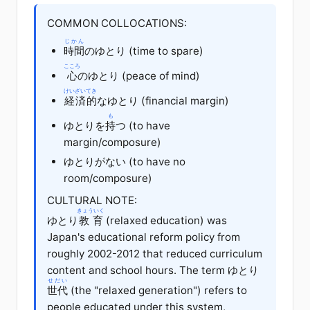
COMMON COLLOCATIONS:
じかん
時間
のゆとり (time to spare)
こころ
心
のゆとり (peace of mind)
けいざいてき
経済的
なゆとり (financial margin)
も
ゆとりを
持
つ (to have
margin/composure)
ゆとりがない (to have no
room/composure)
CULTURAL NOTE:
きょういく
ゆとり
教育
(relaxed education) was
Japan's educational reform policy from
roughly 2002-2012 that reduced curriculum
content and school hours. The term ゆとり
せだい
世代
(the "relaxed generation") refers to
people educated under this system,