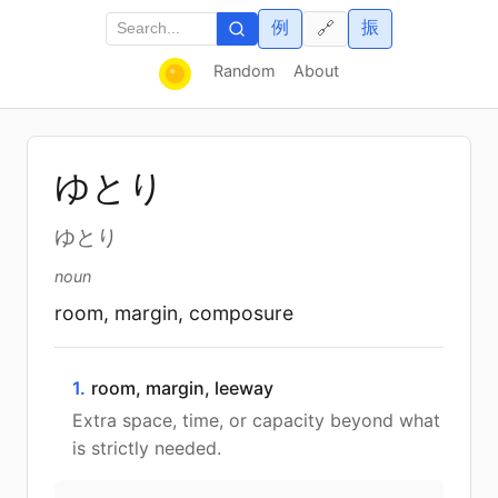
例
振
🔗
Random
About
ゆとり
ゆとり
noun
room, margin, composure
1.
room, margin, leeway
Extra space, time, or capacity beyond what
is strictly needed.