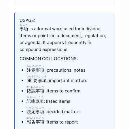
USAGE:
じこう
事項
is a formal word used for individual
items or points in a document, regulation,
or agenda. It appears frequently in
compound expressions.
COMMON COLLOCATIONS:
ちゅうい
じこう
注意
事項
: precautions, notes
じゅうよう
じこう
重要
事項
: important matters
かくにん
じこう
確認
事項
: items to confirm
きさい
じこう
記載
事項
: listed items
けってい
じこう
決定
事項
: decided matters
ほうこく
じこう
報告
事項
: items to report