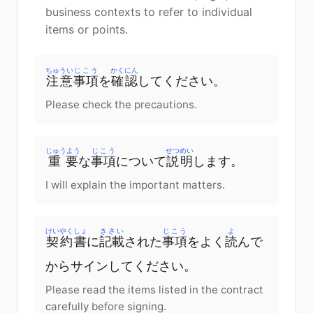
business contexts to refer to individual
items or points.
ちゅうい
じこう
かくにん
注意
事項
を
確認
してください。
Please check the precautions.
じゅうよう
じこう
せつめい
重要
な
事項
について
説明
します。
I will explain the important matters.
けいやくしょ
きさい
じこう
よ
契約書
に
記載
された
事項
をよく
読
んで
からサインしてください。
Please read the items listed in the contract
carefully before signing.