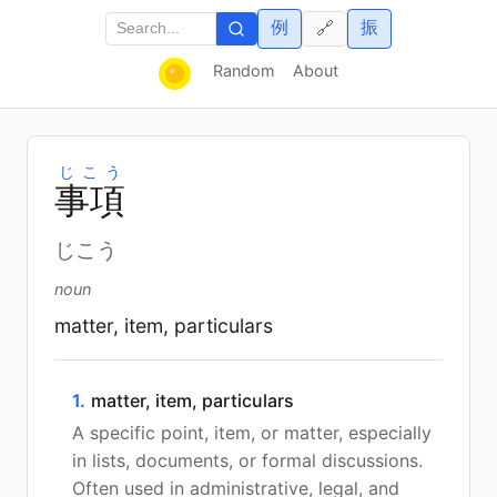
例
振
🔗
Random
About
じこう
事
項
じこう
noun
matter, item, particulars
1.
matter, item, particulars
A specific point, item, or matter, especially
in lists, documents, or formal discussions.
Often used in administrative, legal, and