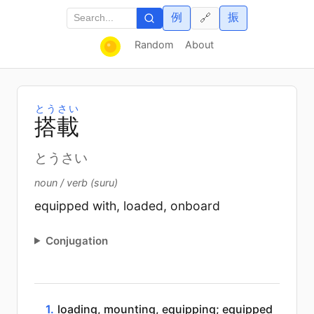
例
振
🔗
Random
About
とうさい
搭
載
とうさい
noun / verb (suru)
equipped with, loaded, onboard
Conjugation
1.
loading, mounting, equipping; equipped