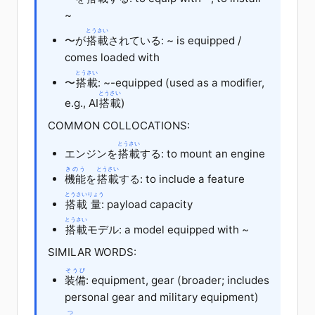
~
とうさい
〜が
搭載
されている: ~ is equipped /
comes loaded with
とうさい
〜
搭載
: ~-equipped (used as a modifier,
とうさい
e.g., AI
搭載
)
COMMON COLLOCATIONS:
とうさい
エンジンを
搭載
する: to mount an engine
きのう
とうさい
機能
を
搭載
する: to include a feature
とうさい
りょう
搭載
量
: payload capacity
とうさい
搭載
モデル: a model equipped with ~
SIMILAR WORDS:
そうび
装備
: equipment, gear (broader; includes
personal gear and military equipment)
つ