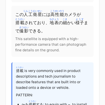
じんこうえいせい
こうせいのう
この
人工衛星
には
高性能
カメラが
とうさい
ちひょう
こま
ようす
搭載
されており、
地表
の
細
かい
様子
ま
さつえい
で
撮影
できる。
This satellite is equipped with a high-
performance camera that can photograph
fine details on the ground.
とうさい
搭載
is very commonly used in product
descriptions and tech journalism to
describe features that are built into or
loaded onto a device or vehicle.
PATTERN:
とうさい
〜を
搭載
する: to equip with ~, to install