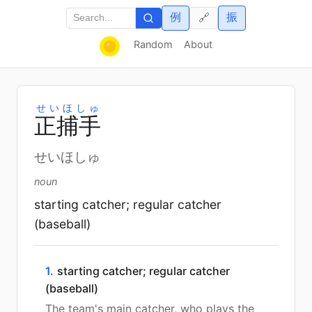
例
振
🔗
Random
About
せいほしゅ
正
捕
手
せいほしゅ
noun
starting catcher; regular catcher
(baseball)
1.
starting catcher; regular catcher
(baseball)
The team's main catcher, who plays the