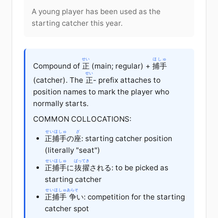
A young player has been used as the
starting catcher this year.
せい
ほしゅ
Compound of
正
(main; regular) +
捕手
せい
(catcher). The
正
- prefix attaches to
position names to mark the player who
normally starts.
COMMON COLLOCATIONS:
せいほしゅ
ざ
正捕手
の
座
: starting catcher position
(literally "seat")
せいほしゅ
ばってき
正捕手
に
抜擢
される: to be picked as
starting catcher
せいほしゅ
あらそ
正捕手
争
い: competition for the starting
catcher spot