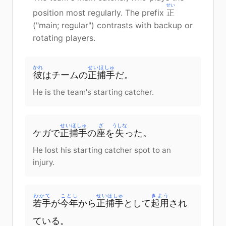
せい
position most regularly. The prefix
正
("main; regular") contrasts with backup or
rotating players.
かれ
せいほしゅ
彼
はチームの
正捕手
だ。
He is the team's starting catcher.
せいほしゅ
ざ
うしな
ケガで
正捕手
の
座
を
失
った。
He lost his starting catcher spot to an
injury.
わかて
ことし
せいほしゅ
きよう
若手
が
今年
から
正捕手
として
起用
され
ている。