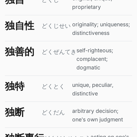
proprietary
独自性
originality; uniqueness;
どくじせい
distinctiveness
独善的
self-righteous;
どくぜんてき
complacent;
dogmatic
独特
unique, peculiar,
どくとく
distinctive
独断
arbitrary decision;
どくだん
one's own judgment
acting on one's